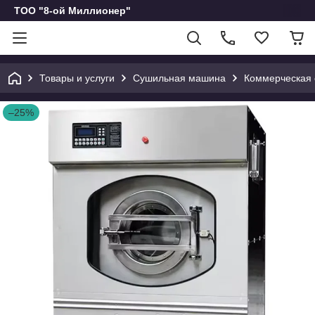
ТОО "8-ой Миллионер"
Товары и услуги
Сушильная машина
Коммерческая 
–25%