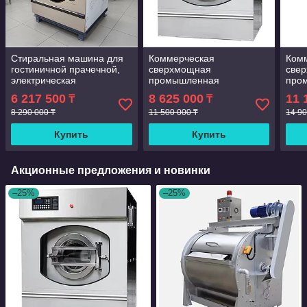
Стиральная машина для
Коммерческая
Ком
гостиничной прачечной,
сверхмощная
све
электрическая
промышленная
про
промышленная
стиральная машина 50 кг
стир
6 217 500
8 625 000
11 
₸
₸
стиральная машина 25 кг
8 290 000 ₸
11 500 000 ₸
14 90
Купить
Купить
Акционные предложения и новинки
–25%
–25%