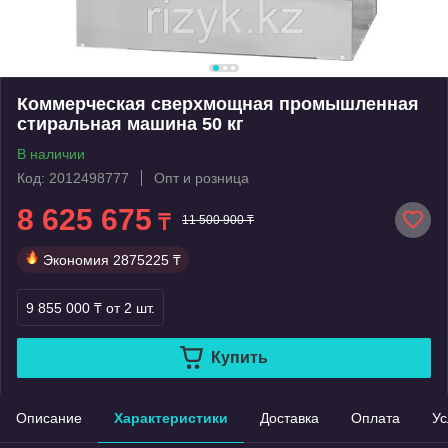
Коммерческая сверхмощная промышленная
стиральная машина 50 кг
В наличии
Код: 2012498777
Опт и розница
8 625 675
₸
11 500 900 ₸
Экономия
2875225 ₸
9 855 000 ₸
от 2 шт.
Купить
Описание
Характеристики
Доставка
Оплата
Ус