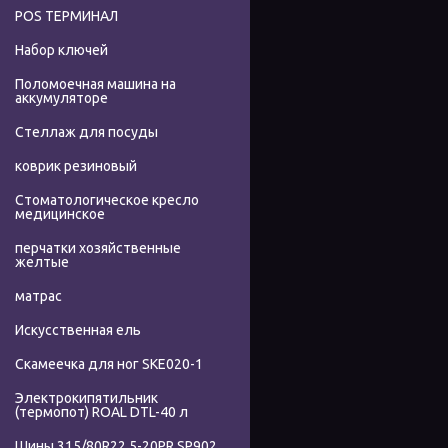
POS ТЕРМИНАЛ
Набор ключей
Поломоечная машина на
аккумуляторе
Стеллаж для посуды
коврик резиновый
Стоматологическое кресло
медицинское
перчатки хозяйственные
желтые
матрас
Искусственная ель
Скамеечка для ног SKE020-1
Электрокипятильник
(термопот) ROAL DTL-40 л
Шины 315/80R22.5-20PR SP902