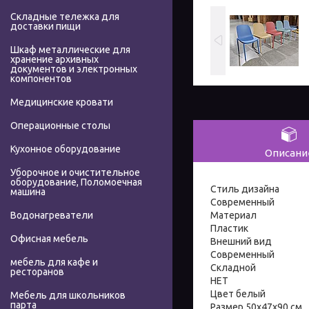
Складные тележка для
доставки пищи
Шкаф металлические для
хранение архивных
документов и электронных
компонентов
Медицинские кровати
Операционные столы
Кухонное оборудование
Описани
Уборочное и очистительное
оборудование, Поломоечная
Стиль дизайна
машина
Современный
Материал
Водонагреватели
Пластик
Офисная мебель
Внешний вид
Современный
мебель для кафе и
Складной
ресторанов
НЕТ
Цвет белый
Мебель для школьников
парта
Размер 50х47х90 см