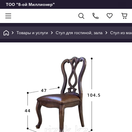
ТОО "8-ой Миллионер"
Товары и услуги
Стул для гостиной, зала
Стул из м