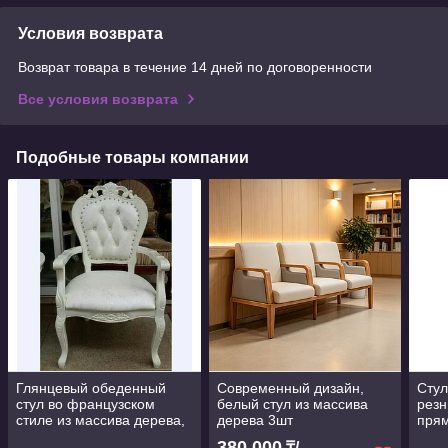
Условия возврата
Возврат товара в течение 14 дней по договоренности
Все условия возврата
Подобные товары компании
Глянцевый обеденный
Современный дизайн,
Стул
стул во французском
белый стул из массива
резн
стиле из массива дерева,
дерева 3шт
пря
гарантия 5 лет, MOQ 1
стол
380 000
₸/