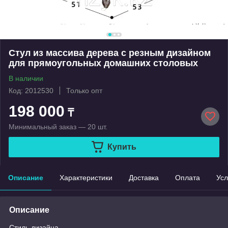
Стул из массива дерева с резным дизайном
для прямоугольных домашних столовых
В наличии
Код: 2012530
Только опт
198 000
₸
Минимальный заказ — 20 шт.
Купить
Описание
Характеристики
Доставка
Оплата
Усл
Описание
Стиль дизайна