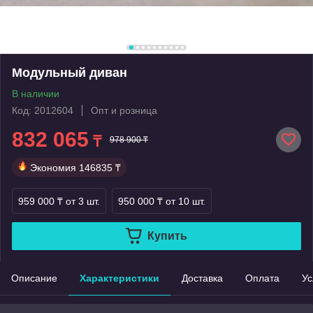
Модульный диван
В наличии
Код: 2012604
Опт и розница
832 065
₸
978 900 ₸
Экономия
146835 ₸
959 000 ₸
от 3 шт.
950 000 ₸
от 10 шт.
Купить
Описание
Характеристики
Доставка
Оплата
Ус