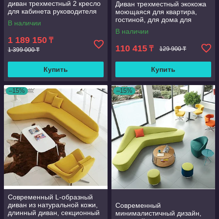
диван трехместный 2 кресло
Диван трехместный экокожа
для кабинета руководителя
моющаяся для квартира,
гостиной, для дома для
В наличии
офиса, Парикмахерская,
В наличии
двухместный диван с тремя
1 189 150
₸
цветами
110 415
₸
129 900 ₸
1 399 000 ₸
Купить
Купить
–15%
–15%
Современный L-образный
диван из натуральной кожи,
Современный
длинный диван, секционный
минималистичный дизайн,