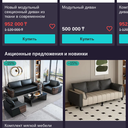
Новый модульный
Модульный диван
Ком
секционный диван из
див
ткани в современном
стиле
952 000
952
₸
500 000
₸
1 120 000 ₸
1 120
Купить
Купить
Акционные предложения и новинки
–15%
–15%
Комплект мягкой мебели