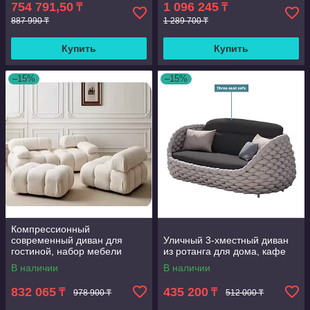
754 791,50
1 096 245
₸
₸
887 990 ₸
1 289 700 ₸
Купить
Купить
–15%
–15%
Компрессионный
современный диван для
Уличный 3-хместный диван
гостиной, набор мебели
из ротанга для дома, кафе
В наличии
В наличии
832 065
435 200
₸
₸
978 900 ₸
512 000 ₸