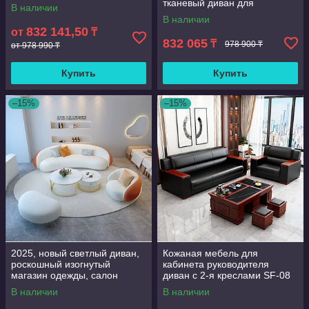
диван для гостиной или
тканевый диван для
В наличии
виллы, мебель
прихожей, гостиной, угловой
В наличии
диван I-образной формы,
832 141,50
от
₸
диван для вестибюля
832 065
₸
978 900 ₸
от 978 990 ₸
Купить
Купить
–15%
–15%
2025, новый светлый диван,
Кожаная мебель для
роскошный изогнутый
кабинета руководителя
магазин одежды, салон
диван с 2-я креслами SF-08
красоты, гостиная,
офисная мебель,
В наличии
В наличии
небольшой диван для
современный офисный
приема
диван