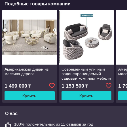
Подобные товары компании
Американский диван из
Современный уличный
Амер
массива дерева
водонепроницаемый
масс
садовый комплект мебели
из ротанга для обеденной
1 499 000
1 153 500
1 7
₸
₸
зоны
Купить
Купить
О нас
100% положительных из 11 отзывов за год