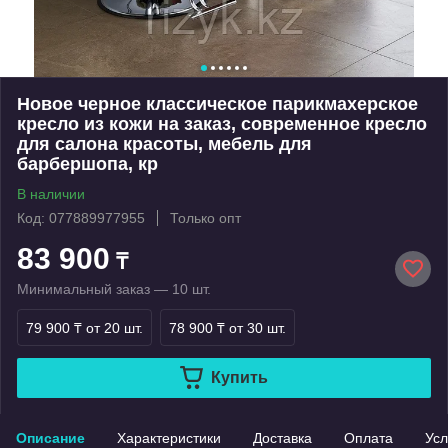
Новое черное классическое парикмахерское
кресло из кожи на заказ, современное кресло
для салона красоты, мебель для
барбершопа, кр
В наличии
Код: 077889977955
Только опт
83 900
₸
Минимальный заказ — 10 шт.
79 900 ₸
от 20 шт.
78 900 ₸
от 30 шт.
Купить
Описание
Характеристики
Доставка
Оплата
Усл