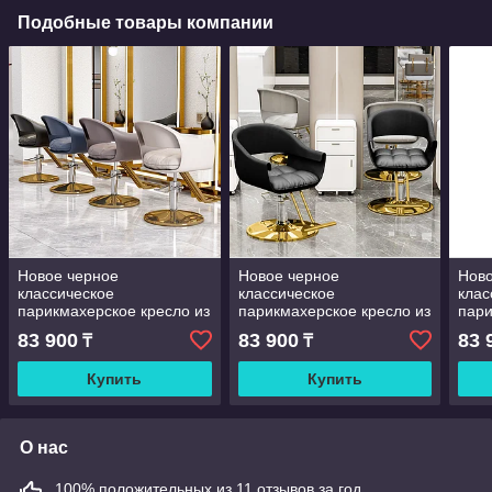
Подобные товары компании
Новое черное
Новое черное
Ново
классическое
классическое
клас
парикмахерское кресло из
парикмахерское кресло из
пари
кожи на заказ,
кожи на заказ,
кожи
83 900
83 900
83 
₸
₸
современное кресло для
современное кресло для
совр
салона красоты, мебель
салона красоты, мебель
сало
Купить
Купить
для барбершопа, кр
для барбершопа, кр
для 
О нас
100% положительных из 11 отзывов за год