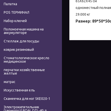
65X62X45 см
Палатка
одноместный полная
POS ТЕРМИНАЛ
29.000 кг
Размер: 89*50*50
Набор ключей
Поломоечная машина на
аккумуляторе
Стеллаж для посуды
коврик резиновый
Стоматологическое кресло
медицинское
перчатки хозяйственные
желтые
матрас
Искусственная ель
Скамеечка для ног SKE020-1
Электрокипятильник
(термопот) ROAL DTL-40 л