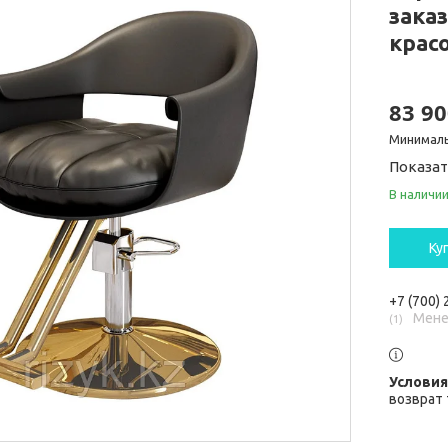
зака
крас
83 90
Минималь
Показат
В наличи
Ку
+7 (700)
Мене
1
возврат 