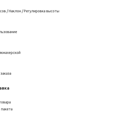
сов / Наклон / Регулировка высоты
льзование
икмахерской
заказа
авка
товара
 пакета