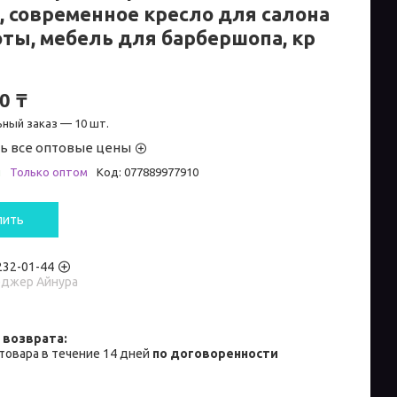
з, современное кресло для салона
оты, мебель для барбершопа, кр
0 ₸
ный заказ — 10 шт.
ь все оптовые цены
и
Только оптом
Код:
077889977910
пить
 232-01-44
джер Айнура
товара в течение 14 дней
по договоренности