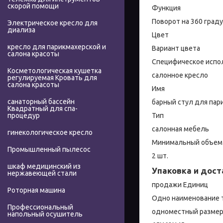
скорой помощи
Функция
Поворот на 360 граду
Электрическое кресло для
диализа
Цвет
кресло для парикмахерской и
Вариант цвета
салона красоты
Специфическое испо
Косметологическая кушетка
салонное кресло
регулируемая Кровать для
салона красоты
Имя
санаторный бассейн
барный стул для пар
Квадратный для спа-
Тип
процедур
салонная мебель
гинекологическое кресло
Минимальный объем 
Промышленный пылесос
2 шт.
шкаф медицинский из
Упаковка и дост
нержавеющей стали
продажи Единиц
Роторная машина
Одно наименование 
Профессиональный
одноместный размер
напольный осушитель