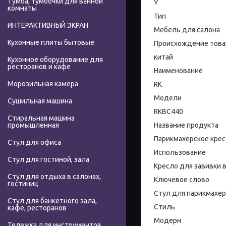
Тумба, тумбочки для ванной
Y
комнаты
Тип
ИНТЕРАКТИВНЫЙ ЭКРАН
Мебель для салона
Кухонные плиты бытовые
Происхождение това
китай
Кухонное оборудование для
ресторанов и кафе
Наименование
Морозильная камера
RK
Модели
Сушильная машина
RKBC440
Стиральная машина
Название продукта
промышленная
Парикмахерское кре
Стул для офиса
Использование
Стул для гостиной, зала
Кресло для завивки 
Стул для отдыха в салонах,
Ключевое слово
гостиниц
Стул для парикмахер
Стул для банкетного зала,
Стиль
кафе, ресторанов
Модерн
Тележка для инструментов