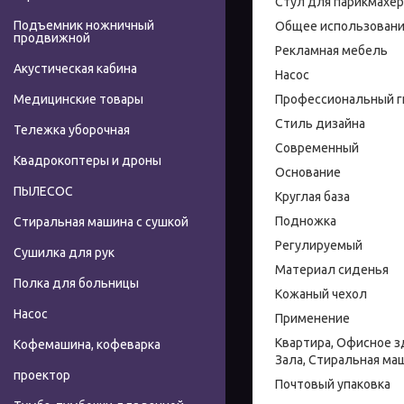
Стул для парикмахер
Подъемник ножничный
Общее использован
продвижной
Рекламная мебель
Акустическая кабина
Насос
Профессиональный г
Медицинские товары
Стиль дизайна
Тележка уборочная
Современный
Квадрокоптеры и дроны
Основание
ПЫЛЕСОС
Круглая база
Подножка
Стиральная машина с сушкой
Регулируемый
Сушилка для рук
Материал сиденья
Полка для больницы
Кожаный чехол
Насос
Применение
Квартира, Офисное з
Кофемашина, кофеварка
Зала, Стиральная ма
проектор
Почтовый упаковка