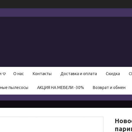
и
О нас
Контакты
Доставка и оплата
Скидка
С
нные пылесосы
АКЦИЯ НА МЕБЕЛИ -30%
Возврат и обмен
Ново
пари