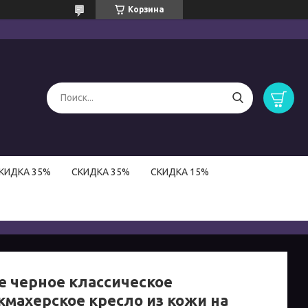
Корзина
КИДКА 35%
СКИДКА 35%
СКИДКА 15%
е черное классическое
кмахерское кресло из кожи на