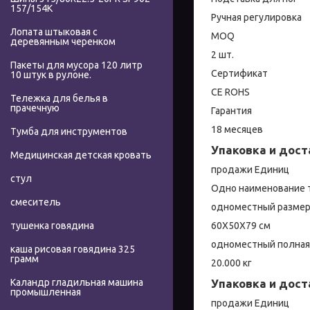
157/154K
Ручная регулировка
Лопата штыковая с
MOQ
деревянным черенком
2 шт.
Пакеты для мусора 120 литр
Сертификат
10 штук в рулоне.
CE ROHS
Тележка для белья в
прачечную
Гарантия
18 месяцев
Тумба для инструментов
Упаковка и дост
Медицинская детская кровать
продажи Единиц
стул
Одно наименование 
смеситель
одноместный размер
60X50X79 см
тушенка говядина
одноместный полная
каша рисовая говядина 325
грамм
20.000 кг
Упаковка и дост
Каландр гладильная машина
промышленная
продажи Единиц