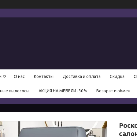
и
О нас
Контакты
Доставка и оплата
Скидка
С
нные пылесосы
АКЦИЯ НА МЕБЕЛИ -30%
Возврат и обмен
Роск
сало