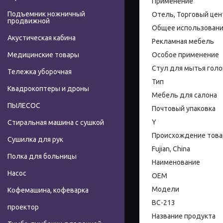
Применение
Подъемник ножничный
Отель, Торговый цен
продвижной
Общее использован
Акустическая кабина
Рекламная мебель
Особое применение
Медицинские товары
Стул для мытья гол
Тележка уборочная
Тип
Квадрокоптеры и дроны
Мебель для салона
ПЫЛЕСОС
Почтовый упаковка
Y
Стиральная машина с сушкой
Происхождение това
Сушилка для рук
Fujian, China
Полка для больницы
Наименование
Насос
OEM
Модели
Кофемашина, кофеварка
BC-213
проектор
Название продукта