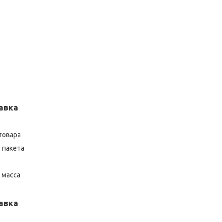
авка
товара
 пакета
 масса
авка