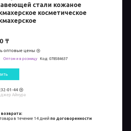
авеющей стали кожаное
кмахерское косметическое
кмахерское
0 ₸
ть оптовые цены
и
Оптом и в розницу
Код:
078584637
пить
 232-01-44
джер Айнура
товара в течение 14 дней
по договоренности