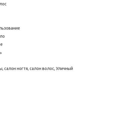
лос
льзование
сло
ие
ь
ы, салон ногтя, салон волос, Уличный