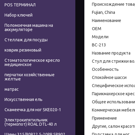
Происхождение това
POS ТЕРМИНАЛ
Fujian, China
Набор ключей
Наименование
Поломоечная машина на
OEM
аккумуляторе
Модели
Стеллаж для посуды
BC-213
коврик резиновый
Название продукта
Стоматологическое кресло
Стул для стрижки во
медицинское
Особенность
перчатки хозяйственные
Спокойное шасси
желтые
Специфическое испо
матрас
Парикмахерское кре
Искусственная ель
Общее использован
Скамеечка для ног SKE020-1
Коммерческая мебел
Применение
Электрокипятильник
(термопот) ROAL DTL-40 л
Другие, салон красот
Подставка для ног
Шины 315/80R22.5-20PR SP902