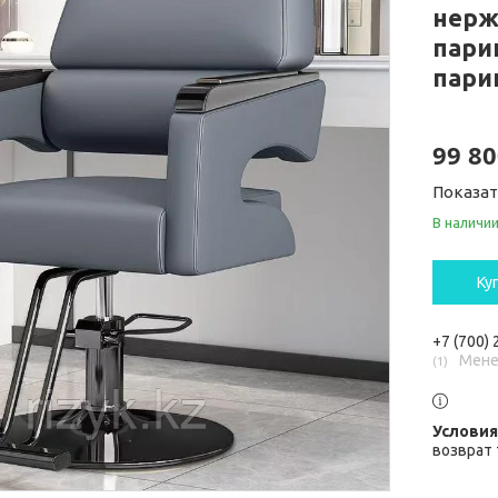
нерж
пари
пари
99 80
Показа
В наличи
Ку
+7 (700)
Мене
1
возврат 