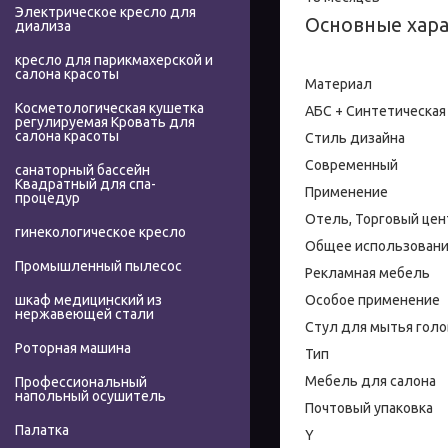
Электрическое кресло для
Основные хар
диализа
кресло для парикмахерской и
салона красоты
Материал
Косметологическая кушетка
АБС + Синтетическая
регулируемая Кровать для
салона красоты
Стиль дизайна
Современный
санаторный бассейн
Квадратный для спа-
Применение
процедур
Отель, Торговый цен
гинекологическое кресло
Общее использован
Промышленный пылесос
Рекламная мебель
Особое применение
шкаф медицинский из
нержавеющей стали
Стул для мытья гол
Роторная машина
Тип
Мебель для салона
Профессиональный
напольный осушитель
Почтовый упаковка
Палатка
Y