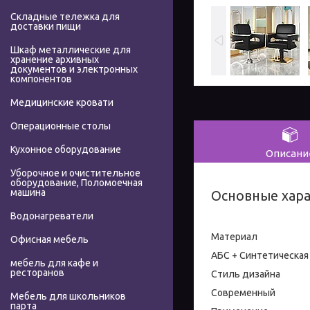
Складные тележка для
доставки пищи
Шкаф металлические для
хранение архивных
документов и электронных
компонентов
Медицинские кровати
Операционные столы
Кухонное оборудование
Описани
Уборочное и очистительное
оборудование, Поломоечная
машина
Основные хар
Водонагреватели
Материал
Офисная мебель
АБС + Синтетическая
мебель для кафе и
ресторанов
Стиль дизайна
Современный
Мебель для школьников
парта