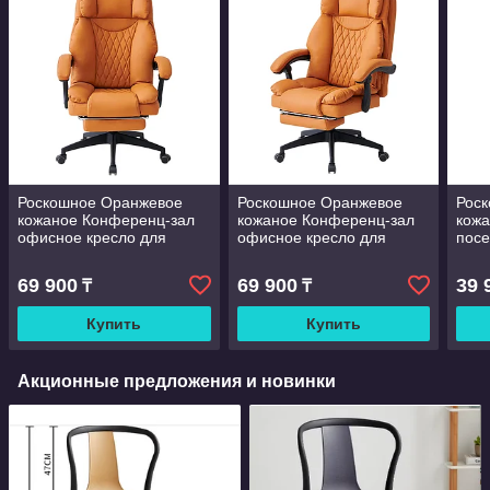
Роскошное Оранжевое
Роскошное Оранжевое
Роск
кожаное Конференц-зал
кожаное Конференц-зал
кожа
офисное кресло для
офисное кресло для
посе
персонала для офиса
персонала для офиса
приё
подл
69 900
69 900
39 
₸
₸
для
Купить
Купить
Акционные предложения и новинки