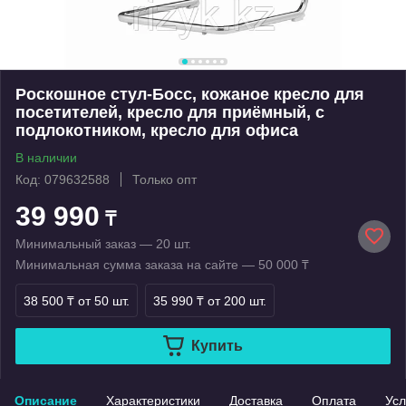
Роскошное стул-Босс, кожаное кресло для
посетителей, кресло для приёмный, с
подлокотником, кресло для офиса
В наличии
Код: 079632588
Только опт
39 990
₸
Минимальный заказ — 20 шт.
Минимальная сумма заказа на сайте — 50 000 ₸
38 500 ₸
от 50 шт.
35 990 ₸
от 200 шт.
Купить
Описание
Характеристики
Доставка
Оплата
Усл