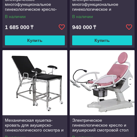
многофункциональное
многофункциональное
гинекологическое кресло-
гинекологическое и
кушетка серии HICO
урологическое смотровое
В наличии
В наличии
(модификация
кресло-кушетка серии RJ-
HICOAL21062401)
7301
1 685 000
940 000
₸
₸
Купить
Купить
Механическая кушетка-
Электрическое
кровать для акушерско-
гинекологическое кресло и
гинекологического осмотра и
акушерский смотровой стол
родовспоможения модели
модели KY-SZ-I