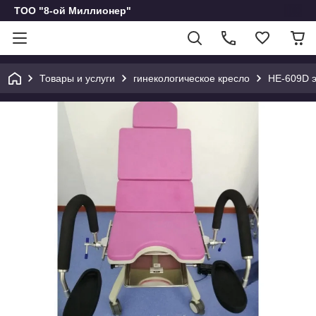
ТОО "8-ой Миллионер"
Товары и услуги
гинекологическое кресло
HE-609D э