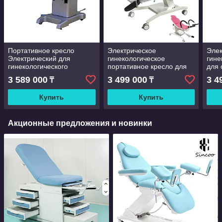
Портативное кресло
Электрическое
Элек
Электрический для
гинекологическое
гине
гинекологического
портативное кресло для
для 
осмотра, современное
осмотра с ножка
дер
3 589 000
3 499 000
3 4
₸
₸
гинекологическое кресло
держателем
Купить
Купить
Акционные предложения и новинки