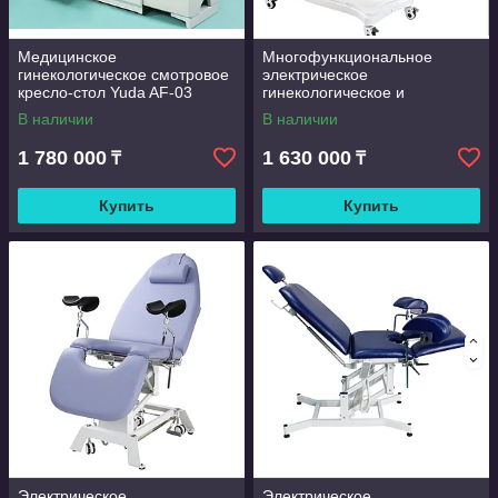
Медицинское
Многофункциональное
гинекологическое смотровое
электрическое
кресло-стол Yuda AF-03
гинекологическое и
урологическое кресло-
В наличии
В наличии
трансформер бренда Sincoo
(модификация E006)
1 780 000
1 630 000
₸
₸
Купить
Купить
Электрическое
Электрическое