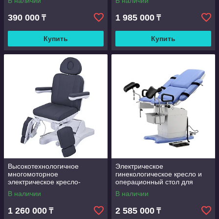
В наличии
В наличии
HC-I006C
390 000
1 985 000
₸
₸
Купить
Купить
Высокотехнологичное
Электрическое
многомоторное
гинекологическое кресло и
электрическое кресло-
операционный стол для
трансформер премиум-класс
родовспоможения бренда
В наличии
В наличии
для гинекологии
MT MEDICAL модели DST-
3004A
1 260 000
2 585 000
₸
₸