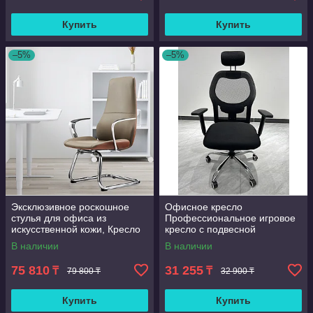
Купить
Купить
–5%
–5%
Эксклюзивное роскошное
Офисное кресло
стулья для офиса из
Профессиональное игровое
искусственной кожи, Кресло
кресло с подвесной
офисное на полозьях
поясничной поддержкой,
В наличии
В наличии
бесшумные Полиуретановые
ролики, хит продаж
75 810
31 255
₸
₸
79 800 ₸
32 900 ₸
Купить
Купить