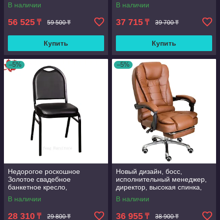
подлокотниками,
В наличии
В наличии
поворотное, сетчатое,
эргономичное, для
56 525
37 715
₸
₸
59 500 ₸
39 700 ₸
руководителей, с п
Купить
Купить
–5%
–5%
Недорогое роскошное
Новый дизайн, босс,
Золотое свадебное
исполнительный менеджер,
банкетное кресло,
директор, высокая спинка,
качественное банкетное
искусственная кожа, большой
В наличии
В наличии
кресло для вечеринки
поворотный
28 310
36 955
₸
₸
29 800 ₸
38 900 ₸