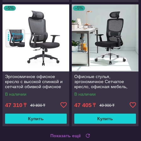
–5%
–5%
Эргономичное офисное
Офисные стулья,
кресло с высокой спинкой и
эргономичное Сетчатое
сетчатой обивкой офисное
кресло, офисная мебель,
кресло с регулируемой
компьютерное кресло
В наличии
В наличии
поясничной поддержкой д
47 310
47 405
₸
₸
49 800 ₸
49 900 ₸
Купить
Купить
Показать ещё