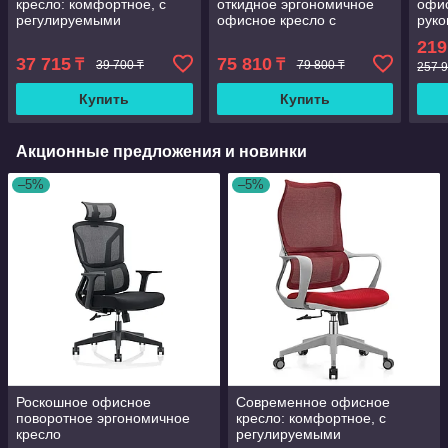
кресло: комфортное, с
откидное эргономичное
офи
регулируемыми
офисное кресло с
руко
подлокотниками,
откидной спинкой 135 °
нату
219
поворотное, сетчатое,
пово
37 715
75 810
₸
₸
39 700 ₸
79 800 ₸
эргономичное, для
эрго
257 9
руководителей, с п
функ
Купить
Купить
отки
Акционные предложения и новинки
–5%
–5%
Роскошное офисное
Современное офисное
поворотное эргономичное
кресло: комфортное, с
кресло
регулируемыми