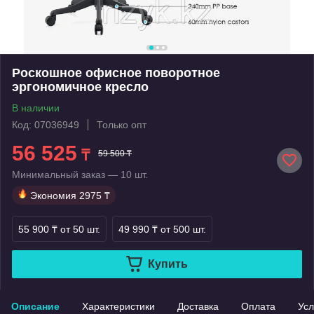
Роскошное офисное поворотное
эргономичное кресло
В наличии
Код: 07036949
Только опт
56 525
₸
59 500 ₸
Минимальный заказ — 10 шт.
Экономия
2975 ₸
55 900 ₸
от 50 шт.
49 990 ₸
от 500 шт.
Купить
Описание
Характеристики
Доставка
Оплата
Усл