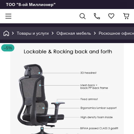
ТОО "8-ой Миллионер"
Товары и услуги
Офисная мебель
Роскошное офисн
–5%