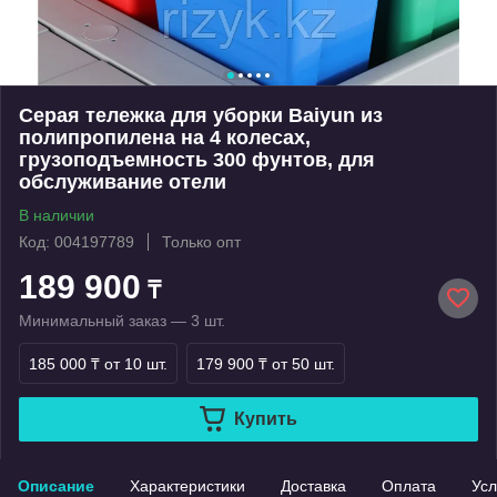
Серая тележка для уборки Baiyun из
полипропилена на 4 колесах,
грузоподъемность 300 фунтов, для
обслуживание отели
В наличии
Код: 004197789
Только опт
189 900
₸
Минимальный заказ — 3 шт.
185 000 ₸
от 10 шт.
179 900 ₸
от 50 шт.
Купить
Описание
Характеристики
Доставка
Оплата
Усл