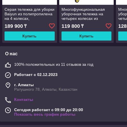
Серая тележка для уборки
Многофункциональная
Мно
Baiyun из полипропилена
уборочная тележка на
убор
на 4 колесах,
четырех колесах из
четы
грузоподъемность 300
полипропилена, серая, с
поли
189 900
119 800
128
₸
₸
фунтов, для
двойным ведром,
дво
обслуживание отели
отжимом для воды, 4
отжи
Купить
Купить
поворотным
пов
О нас
100% положительных из 11 отзывов за год
Работает с 02.12.2023
г. Алматы
Ратушного 78, Алматы, Казахстан
Контакты
Сегодня работает с 09:00 до 20:00
Показать весь график работы