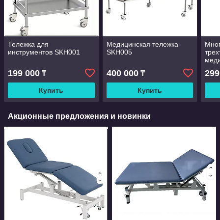
Тележка для
Медицинская тележка
Мно
инструментов SKH001
SKH005
трех
меди
АБС-
199 000
400 000
299
₸
₸
боль
бак
Купить
Купить
Акционные предложения и новинки