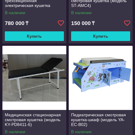
трехсекционная
смотровая кушетка (модель
электрическая кушетка
ST-AMC4)
(модель KY-PD8411-1)
В наличии
В наличии
780 000
150 000
₸
₸
Купить
Купить
Медицинская стационарная
Педиатрическая смотровая
смотровая кушетка (модель
кушетка-шкаф (модель YA-
KY-PD8411-6)
EC-B02)
В наличии
В наличии