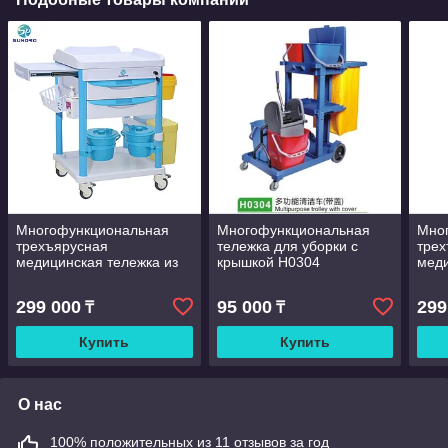
Многофункциональная
Многофункциональная
Мно
трехъярусная
тележка для уборки с
трех
медицинская тележка из
крышкой Н0304
меди
АБС-пластика для
АБС-
больниц с мусорным
боль
299 000
95 000
299
₸
₸
баком
бак
Купить
Купить
О нас
100% положительных из 11 отзывов за год