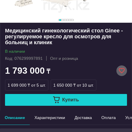
Медицинский гинекологический стол Ginee -
регулируемое кресло для осмотров для
больниц и клиник
В наличии
Код: 076299997891
Опт и розница
1 793 000
₸
1 699 000 ₸
от 5 шт.
1 650 000 ₸
от 10 шт.
Купить
Описание
Характеристики
Доставка
Оплата
Усл