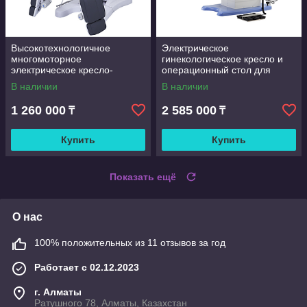
Высокотехнологичное
Электрическое
многомоторное
гинекологическое кресло и
электрическое кресло-
операционный стол для
трансформер премиум-класс
родовспоможения бренда
В наличии
В наличии
для гинекологии
MT MEDICAL модели DST-
3004A
1 260 000
2 585 000
₸
₸
Купить
Купить
Показать ещё
О нас
100% положительных из 11 отзывов за год
Работает с 02.12.2023
г. Алматы
Ратушного 78, Алматы, Казахстан