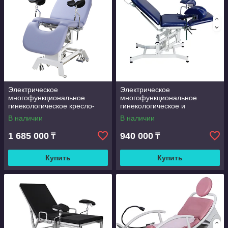
Электрическое
Электрическое
многофункциональное
многофункциональное
гинекологическое кресло-
гинекологическое и
кушетка серии HICO
урологическое смотровое
В наличии
В наличии
(модификация
кресло-кушетка серии RJ-
HICOAL21062401)
7301
1 685 000
940 000
₸
₸
Купить
Купить