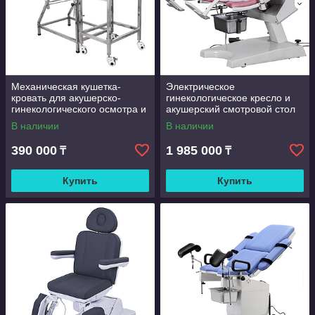
Механическая кушетка-
Электрическое
кровать для акушерско-
гинекологическое кресло и
гинекологического осмотра и
акушерский смотровой стол
родовспоможения модели
модели KY-SZ-I
В наличии
В наличии
HC-I006C
390 000
1 985 000
₸
₸
Купить
Купить