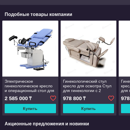
Подобные товары компании
Электрическое
Гинекологический стул
Гине
гинекологическое кресло
кресло для осмотра Стул
крес
и операционный стол для
для гинекологии с 2
для 
родовспоможения бренда
двигателями
двиг
2 585 000
978 800
978
₸
₸
MT MEDICAL модели DST-
3004A
Купить
Купить
Акционные предложения и новинки