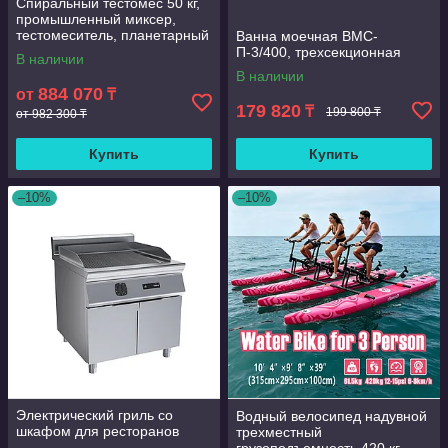
Спиральный тестомес 50 кг,
промышленный миксер,
тестомеситель, планетарный
Ванна моечная ВМС-
миксер
П-3/400, трехсекционная
В наличии
В наличии
884 070
от
₸
179 820
₸
199 800 ₸
от 982 300 ₸
Купить
Купить
–10%
–10%
Электрический гриль со
Водный велосипед надувной
шкафом для ресторанов
трехместный