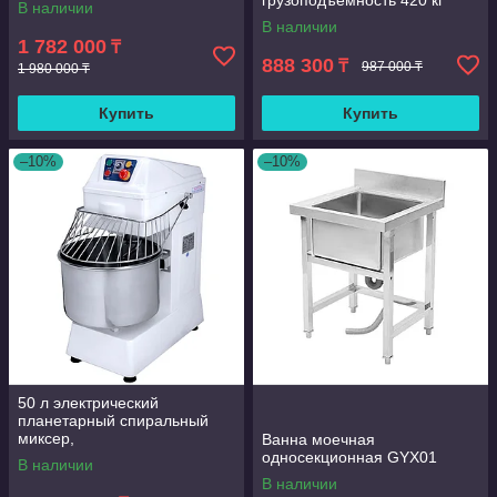
грузоподъемность 420 кг
В наличии
скорость 6-8 км/ч морской
В наличии
1 782 000
₸
888 300
₸
987 000 ₸
1 980 000 ₸
Купить
Купить
–10%
–10%
50 л электрический
планетарный спиральный
миксер,
Ванна моечная
многофункциональный
односекционная GYX01
В наличии
миксер для теста и еды для
В наличии
пекарни