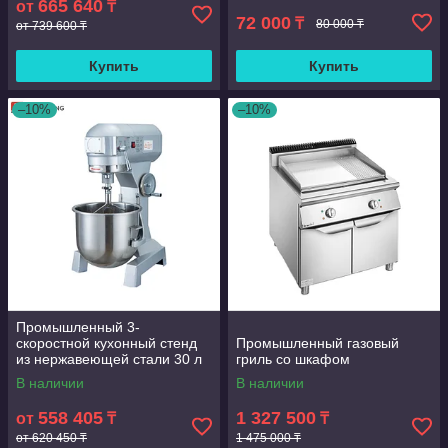
665 640
от
₸
72 000
₸
80 000 ₸
от 739 600 ₸
Купить
Купить
–10%
–10%
Промышленный 3-
скоростной кухонный стенд
Промышленный газовый
из нержавеющей стали 30 л
гриль со шкафом
В наличии
В наличии
558 405
1 327 500
от
₸
₸
от 620 450 ₸
1 475 000 ₸