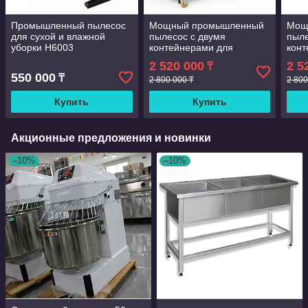
Промышленный пылесос
Мощный промышленный
Мощ
для сухой и влажной
пылесос с двумя
пыле
уборки Н6003
контейнерами для
конт
мобильных пылесосов в
моби
2 520 000
2 5
₸
промышленных цехах
про
550 000
₸
2 800 000 ₸
2 800
Купить
Купить
Акционные предложения и новинки
–10%
–10%