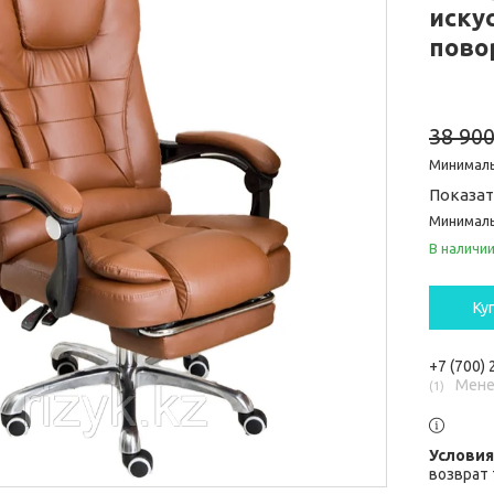
иску
пово
38 900
Минималь
Показат
Минималь
В наличи
Ку
+7 (700)
Мене
1
возврат 