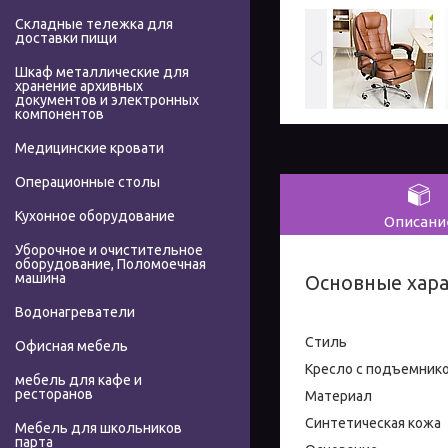
Складные тележка для
доставки пищи
Шкаф металлические для
хранение архивных
документов и электронных
компонентов
Медицинские кровати
Операционные столы
Кухонное оборудование
Описани
Уборочное и очистительное
оборудование, Поломоечная
машина
Основные хар
Водонагреватели
Стиль
Офисная мебель
Кресло с подъемник
мебель для кафе и
ресторанов
Материал
Синтетическая кожа
Мебель для школьников
парта