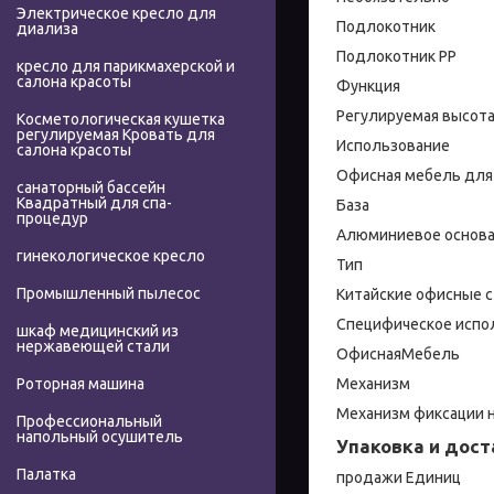
Электрическое кресло для
Подлокотник
диализа
Подлокотник PP
кресло для парикмахерской и
салона красоты
Функция
Регулируемая высота
Косметологическая кушетка
регулируемая Кровать для
Использование
салона красоты
Офисная мебель дл
санаторный бассейн
Квадратный для спа-
База
процедур
Алюминиевое основа
гинекологическое кресло
Тип
Промышленный пылесос
Китайские офисные 
Специфическое испо
шкаф медицинский из
нержавеющей стали
ОфиснаяМебель
Механизм
Роторная машина
Механизм фиксации 
Профессиональный
напольный осушитель
Упаковка и дост
Палатка
продажи Единиц