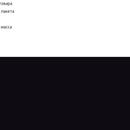
товара
 пакета
 масса