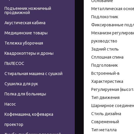
Основание
Подъемник ножничный
Металлическая осно
продвижной
Подлокотник
Акустическая кабина
Фиксированные под
Механизм регулиров
Медицинские товары
руководство
Тележка уборочная
Задний стиль
Квадрокоптеры и дроны
Сплошная спина
ПЫЛЕСОС
Подголовник
Встроенный-в
Стиральная машина с сушкой
Характеристика
Сушилка для рук
Регулируемая (высот
Полка для больницы
Тип движения
Насос
Шарнирное соедине
Стиль дизайна
Кофемашина, кофеварка
Современный
проектор
Тип металла