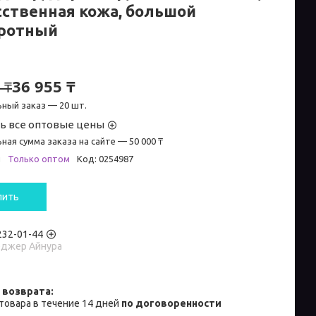
сственная кожа, большой
ротный
36 955 ₸
 ₸
ный заказ — 20 шт.
ь все оптовые цены
ная сумма заказа на сайте — 50 000 ₸
и
Только оптом
Код:
0254987
пить
 232-01-44
джер Айнура
товара в течение 14 дней
по договоренности