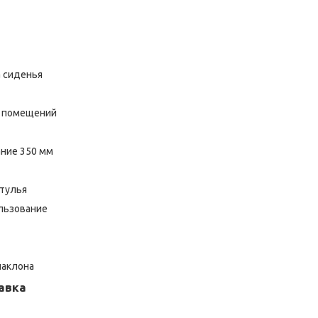
 сиденья
я помещений
ние 350 мм
стулья
льзование
наклона
авка