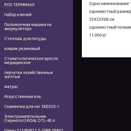
Одно наименование 
POS ТЕРМИНАЛ
одноместный размер
Набор ключей
53X53X68 см
Поломоечная машина на
одноместный полная
аккумуляторе
11.000 кг
Стеллаж для посуды
коврик резиновый
Стоматологическое кресло
медицинское
перчатки хозяйственные
желтые
матрас
Искусственная ель
Скамеечка для ног SKE020-1
Электрокипятильник
(термопот) ROAL DTL-40 л
Шины 315/80R22.5-20PR SP902