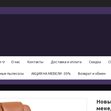
и
О нас
Контакты
Доставка и оплата
Скидка
С
нные пылесосы
АКЦИЯ НА МЕБЕЛИ -30%
Возврат и обмен
Новы
мене