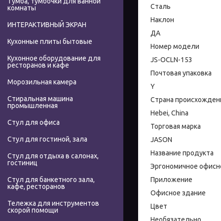
Тумба, тумбочки для ванной
Сталь
комнаты
Наклон
ИНТЕРАКТИВНЫЙ ЭКРАН
ДА
Кухонные плиты бытовые
Номер модели
Кухонное оборудование для
JS-OCLN-153
ресторанов и кафе
Почтовая упаковка
Морозильная камера
Y
Стиральная машина
Страна происхожден
промышленная
Hebei, China
Стул для офиса
Торговая марка
Стул для гостиной, зала
JASON
Название продукта
Стул для отдыха в салонах,
гостиниц
Эргономичное офисно
Приложение
Стул для банкетного зала,
кафе, ресторанов
Офисное здание
Тележка для инструментов
Цвет
скорой помощи
Необязательно