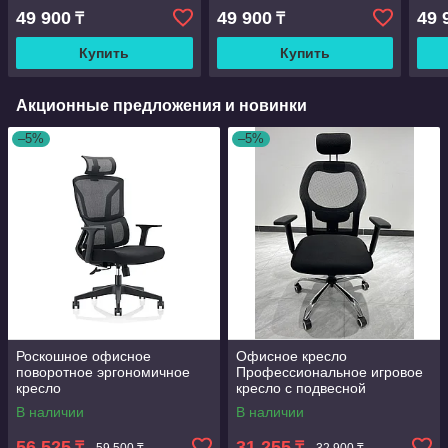
офисный стул, офисные
офисный стул, офисные
офи
49 900
49 900
49 
₸
₸
стулья руководителя
стулья руководителя
стул
Купить
Купить
Акционные предложения и новинки
–5%
–5%
Роскошное офисное
Офисное кресло
поворотное эргономичное
Профессиональное игровое
кресло
кресло с подвесной
поясничной поддержкой,
В наличии
В наличии
бесшумные Полиуретановые
ролики, хит продаж
56 525
31 255
₸
₸
59 500 ₸
32 900 ₸