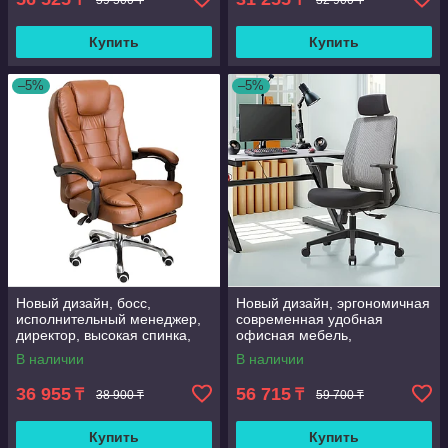
Купить
Купить
–5%
–5%
Новый дизайн, босс,
Новый дизайн, эргономичная
исполнительный менеджер,
современная удобная
директор, высокая спинка,
офисная мебель,
искусственная кожа, большой
вращающееся Сетчатое
В наличии
В наличии
поворотный
кресло, sillas de oficina
36 955
56 715
₸
₸
38 900 ₸
59 700 ₸
Купить
Купить