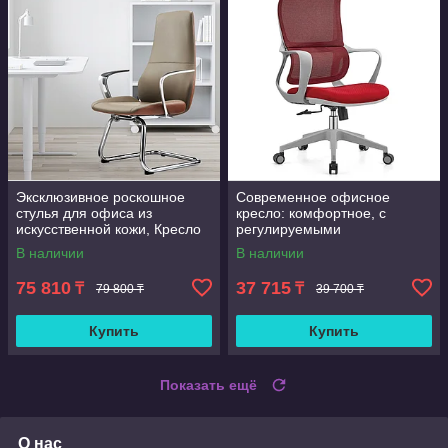
Эксклюзивное роскошное
Современное офисное
стулья для офиса из
кресло: комфортное, с
искусственной кожи, Кресло
регулируемыми
офисное на полозьях
подлокотниками,
В наличии
В наличии
поворотное, сетчатое,
эргономичное, для
75 810
37 715
₸
₸
79 800 ₸
39 700 ₸
руководителей, с п
Купить
Купить
Показать ещё
О нас