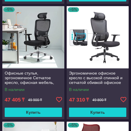
–5%
–5%
Офисные стулья,
Эргономичное офисное
эргономичное Сетчатое
кресло с высокой спинкой и
кресло, офисная мебель,
сетчатой обивкой офисное
компьютерное кресло
кресло с регулируемой
В наличии
В наличии
поясничной поддержкой д
47 405
47 310
₸
₸
49 900 ₸
49 800 ₸
Купить
Купить
–5%
–5%