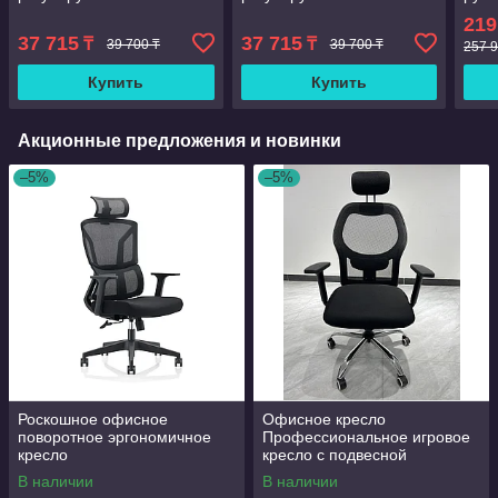
подлокотниками,
подлокотниками,
нату
219
поворотное, сетчатое,
поворотное, сетчатое,
пово
37 715
37 715
₸
₸
39 700 ₸
39 700 ₸
эргономичное, для
эргономичное, для
эрго
257 9
руководителей, с п
руководителей, с п
функ
Купить
Купить
отки
Акционные предложения и новинки
–5%
–5%
Роскошное офисное
Офисное кресло
поворотное эргономичное
Профессиональное игровое
кресло
кресло с подвесной
поясничной поддержкой,
В наличии
В наличии
бесшумные Полиуретановые