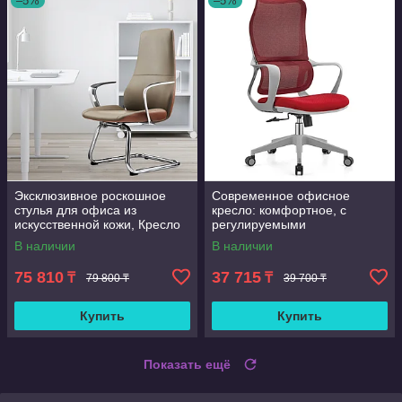
–5%
–5%
Эксклюзивное роскошное
Современное офисное
стулья для офиса из
кресло: комфортное, с
искусственной кожи, Кресло
регулируемыми
офисное на полозьях
подлокотниками,
В наличии
В наличии
поворотное, сетчатое,
эргономичное, для
75 810
37 715
₸
₸
79 800 ₸
39 700 ₸
руководителей, с п
Купить
Купить
Показать ещё