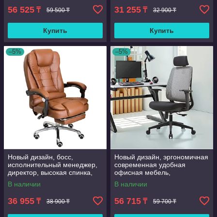
ролики, хит продаж
56 525
31 255
₸
₸
59 500 ₸
32 900 ₸
Купить
Купить
–5%
–5%
Новый дизайн, босс,
Новый дизайн, эргономичная
исполнительный менеджер,
современная удобная
директор, высокая спинка,
офисная мебель,
искусственная кожа, большой
вращающееся Сетчатое
В наличии
В наличии
поворотный
кресло, sillas de oficina
36 955
56 715
₸
₸
38 900 ₸
59 700 ₸