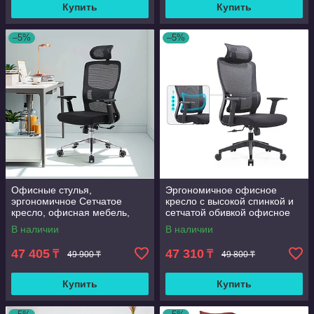
Купить
Купить
–5%
–5%
Офисные стулья,
Эргономичное офисное
эргономичное Сетчатое
кресло с высокой спинкой и
кресло, офисная мебель,
сетчатой обивкой офисное
компьютерное кресло
кресло с регулируемой
В наличии
В наличии
поясничной поддержкой д
47 405
47 310
₸
₸
49 900 ₸
49 800 ₸
Купить
Купить