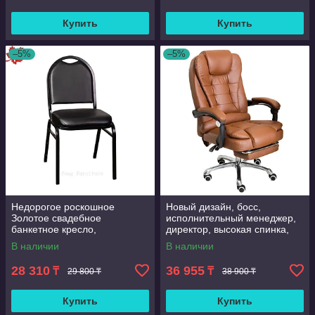
Купить
Купить
–5%
–5%
Недорогое роскошное
Новый дизайн, босс,
Золотое свадебное
исполнительный менеджер,
банкетное кресло,
директор, высокая спинка,
качественное банкетное
искусственная кожа, большой
В наличии
В наличии
кресло для вечеринки
поворотный
28 310
36 955
₸
₸
29 800 ₸
38 900 ₸
Купить
Купить