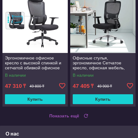
Эргономичное офисное
Офисные стулья,
кресло с высокой спинкой и
эргономичное Сетчатое
сетчатой обивкой офисное
кресло, офисная мебель,
кресло с регулируемой
компьютерное кресло
В наличии
В наличии
поясничной поддержкой д
47 310
47 405
₸
₸
49 800 ₸
49 900 ₸
Купить
Купить
Показать ещё
О нас