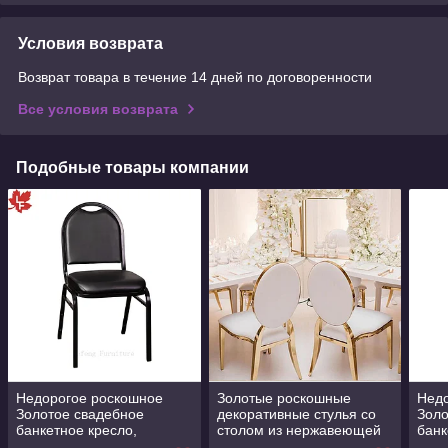
Условия возврата
Возврат товара в течение 14 дней по договоренности
Все условия возврата
Подобные товары компании
Недорогое роскошное
Золотые роскошные
Нед
Золотое свадебное
декоративные стулья со
Золо
банкетное кресло,
столом из нержавеющей
банк
качественное банкетное
стали отель банкет
каче