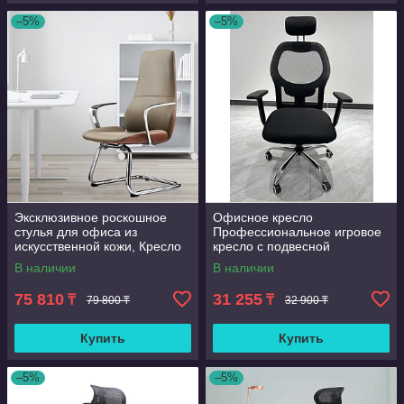
–5%
–5%
Эксклюзивное роскошное
Офисное кресло
стулья для офиса из
Профессиональное игровое
искусственной кожи, Кресло
кресло с подвесной
офисное на полозьях
поясничной поддержкой,
В наличии
В наличии
бесшумные Полиуретановые
ролики, хит продаж
75 810
31 255
₸
₸
79 800 ₸
32 900 ₸
Купить
Купить
–5%
–5%