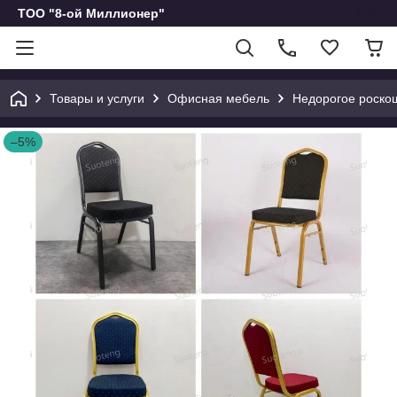
ТОО "8-ой Миллионер"
Товары и услуги
Офисная мебель
Недорогое роскош
–5%