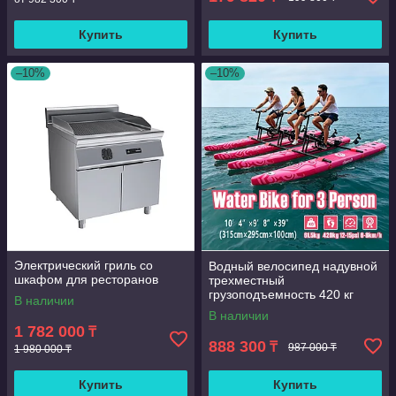
Купить
Купить
–10%
–10%
Электрический гриль со
Водный велосипед надувной
шкафом для ресторанов
трехместный
грузоподъемность 420 кг
В наличии
скорость 6-8 км/ч морской
В наличии
1 782 000
₸
888 300
₸
987 000 ₸
1 980 000 ₸
Купить
Купить