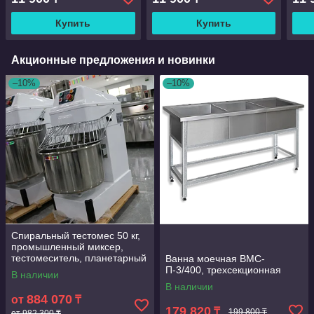
360 градусов, с длинной
360 градусов, с длинной
360 
ручкой
ручкой
ручк
Купить
Купить
Акционные предложения и новинки
–10%
–10%
Спиральный тестомес 50 кг,
промышленный миксер,
тестомеситель, планетарный
Ванна моечная ВМС-
миксер
П-3/400, трехсекционная
В наличии
В наличии
884 070
от
₸
179 820
₸
199 800 ₸
от 982 300 ₸