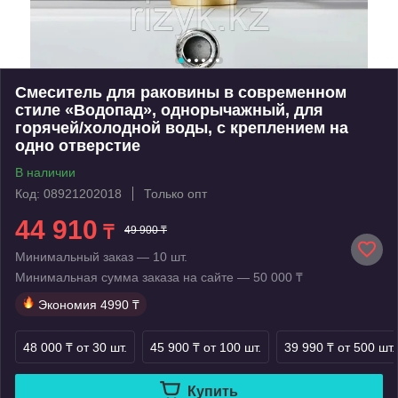
Смеситель для раковины в современном
стиле «Водопад», однорычажный, для
горячей/холодной воды, с креплением на
одно отверстие
В наличии
Код: 08921202018
Только опт
44 910
₸
49 900 ₸
Минимальный заказ — 10 шт.
Минимальная сумма заказа на сайте — 50 000 ₸
Экономия
4990 ₸
48 000 ₸
от 30 шт.
45 900 ₸
от 100 шт.
39 990 ₸
от 500 шт.
Купить