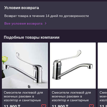
Условия возврата
Возврат товара в течение 14 дней по договоренности
Все условия возврата
Подобные товары компании
Смесители локтевой для
Смесители локтевой для
Смес
моечных раковин в
моечных раковин в
моеч
изолятор и санитарные
изолятор и санитарные
изол
узлы Вращающийся на
узлы Вращающийся на
узл
11 900
11 900
11 
₸
₸