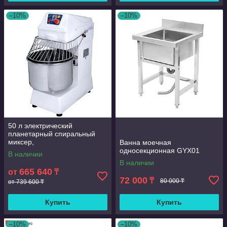
–10%
–10%
50 л электрический
планетарный спиральный
миксер,
Ванна моечная
многофункциональный
односекционная GYX01
В наличии
миксер для теста и еды для
В наличии
пекарни
665 640
от
₸
72 000
₸
80 000 ₸
от 739 600 ₸
Купить
Купить
–10%
–10%