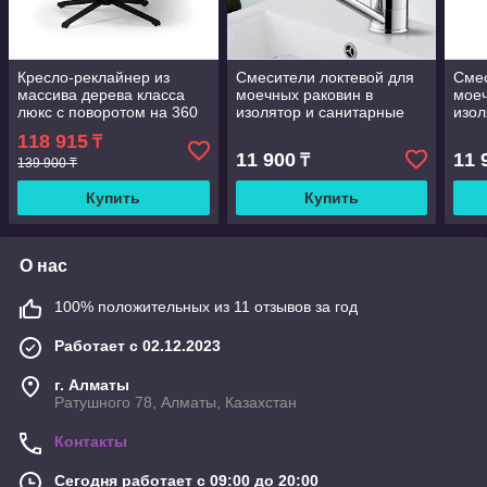
Кресло-реклайнер из
Смесители локтевой для
Смес
массива дерева класса
моечных раковин в
моеч
люкс с поворотом на 360
изолятор и санитарные
изол
градусов и регулировкой
узлы Вращающийся на
узл
118 915
₸
высоты д
360 градусов, с длинной
360 
11 900
11 
₸
139 900 ₸
ручкой
ручк
Купить
Купить
О нас
100% положительных из 11 отзывов за год
Работает с 02.12.2023
г. Алматы
Ратушного 78, Алматы, Казахстан
Контакты
Сегодня работает с 09:00 до 20:00