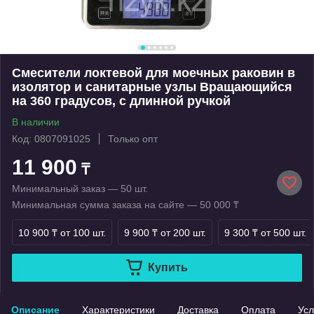
Смесители локтевой для моечных раковин в
изолятор и санитарные узлы Вращающийся
на 360 градусов, с длинной ручкой
В наличии
Код: 0807091025
Только опт
11 900
₸
Минимальный заказ — 50 шт.
Минимальная сумма заказа на сайте — 50 000 ₸
10 900 ₸
от 100 шт.
9 900 ₸
от 200 шт.
9 300 ₸
от 500 шт.
Купить
Описание
Характеристики
Доставка
Оплата
Усл