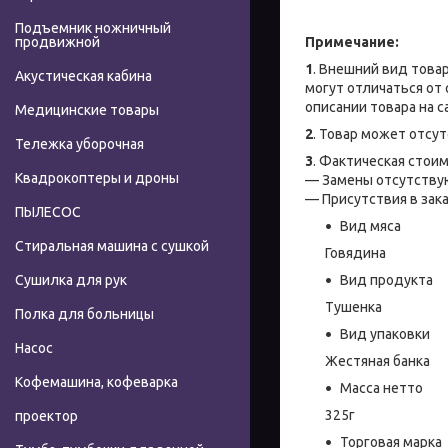
Подъемник ножничный
Примечание:
продвижной
1
. Внешний вид товар
Акустическая кабина
могут отличаться от
описании товара на с
Медицинские товары
2
. Товар может отсу
Тележка уборочная
3
. Фактическая стои
Квадрокоптеры и дроны
— Замены отсутствую
— Присутствия в зака
ПЫЛЕСОС
Вид мяса
Стиральная машина с сушкой
Говядина
Вид продукта
Сушилка для рук
Тушенка
Полка для больницы
Вид упаковки
Насос
Жестяная банка
Кофемашина, кофеварка
Масса нетто
325г
проектор
Торговая марка