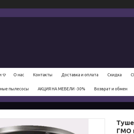
и
О нас
Контакты
Доставка и оплата
Скидка
С
нные пылесосы
АКЦИЯ НА МЕБЕЛИ -30%
Возврат и обмен
Туше
ГМО 