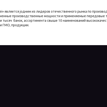
ei» является jодним из лидеров отечественного рынка по произв
еменные производственные мощности и применяемые передовые 
и тысяч банок, ассортимента свыше 10 наименований высококаче
и ГМО, продукции.