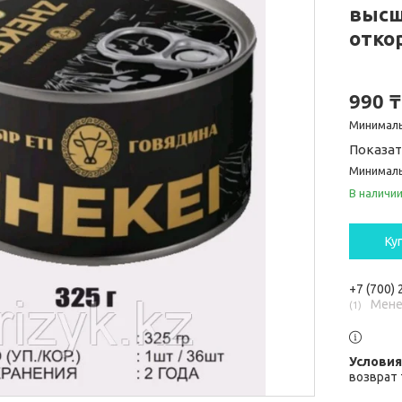
высш
отко
990 ₸
Минималь
Показат
Минималь
В наличи
Ку
+7 (700)
Мене
1
возврат 