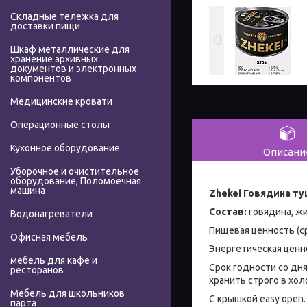
Складные тележка для
доставки пищи
Шкаф металлические для
хранение архивных
документов и электронных
компонентов
Медицинские кровати
Операционные столы
Кухонное оборудование
Описани
Уборочное и очистительное
оборудование, Поломоечная
машина
Zhekei Говядина ту
Состав:
говядина, жи
Водонагреватели
Пищевая ценность (ср
Офисная мебель
Энергетическая ценно
мебель для кафе и
Срок годности со дня
ресторанов
хранить строго в хол
Мебель для школьников
С крышкой easy open.
парта