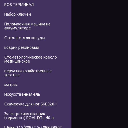
POS ТЕРМИНАЛ
Набор ключей
Поломоечная машина на
аккумуляторе
Стеллаж для посуды
коврик резиновый
Стоматологическое кресло
медицинское
перчатки хозяйственные
желтые
матрас
Искусственная ель
Скамеечка для ног SKE020-1
Электрокипятильник
(термопот) ROAL DTL-40 л
Шины 315/80R22.5-20PR SP902