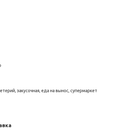
р
етерий, закусочная, еда на вынос, супермаркет
авка