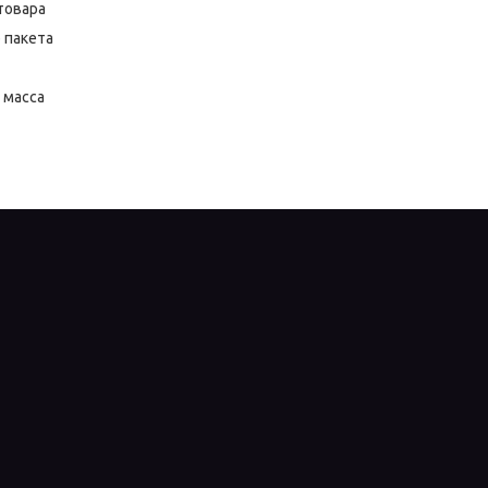
товара
 пакета
 масса