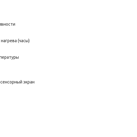
ивности
агрева (часы)
пературы
 сенсорный экран