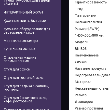
Тумба, тумбочки для ванной
Гарантированность
комнаты
1 год
ИНТЕРАКТИВНЫЙ ЭКРАН
Тип гарантии
Кухонные плиты бытовые
Полная гарантия
Размер (L*W*H)
Кухонное оборудование для
ресторанов и кафе
1450x600x800 мм
Морозильная камера
Модели
BN-B08
Сушильная машина
Наименование
Стиральная машина
промышленная
CosBao
Название продукта
Стул для офиса
Подогреватель для 
Стул для гостиной, зала
Материал
Стул для отдыха в салонах,
Нержавеющая сталь 
гостиниц
Размер
Стул для банкетного зала,
кафе, ресторанов
6 сковород
Размер противня
Тележка для инструментов