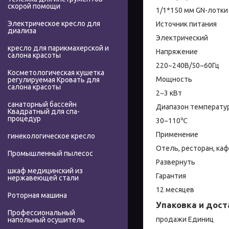
скорой помощи
1/1*150 мм GN-лотки
Электрическое кресло для
Источник питания
диализа
Электрический
кресло для парикмахерской и
Напряжение
салона красоты
220~240В/50~60Гц
Косметологическая кушетка
Мощность
регулируемая Кровать для
салона красоты
2~3 кВт
санаторный бассейн
Диапазон температу
Квадратный для спа-
процедур
30~110℃
Применение
гинекологическое кресло
Отель, ресторан, каф
Промышленный пылесос
Развернуть
шкаф медицинский из
Гарантия
нержавеющей стали
12 месяцев
Роторная машина
Упаковка и дост
Профессиональный
продажи Единиц
напольный осушитель