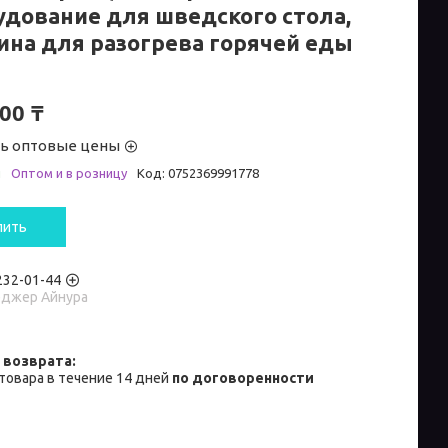
удование для шведского стола,
ина для разогрева горячей еды
00 ₸
ть оптовые цены
и
Оптом и в розницу
Код:
0752369991778
пить
 232-01-44
джер Айнура
товара в течение 14 дней
по договоренности