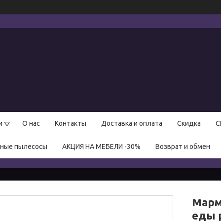
и
О нас
Контакты
Доставка и оплата
Скидка
С
нные пылесосы
АКЦИЯ НА МЕБЕЛИ -30%
Возврат и обмен
Марм
еды 