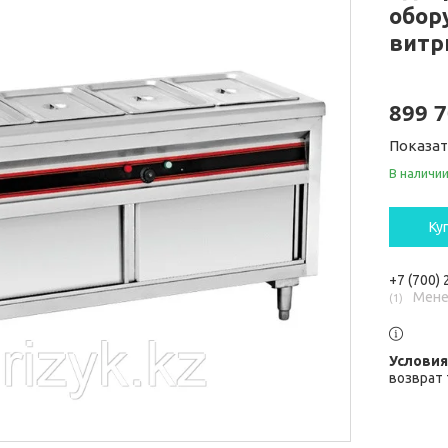
обор
витр
899 7
Показа
В наличи
Ку
+7 (700)
Мене
1
возврат 