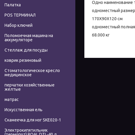
Одно наименование 
Палатка
одноместный размер
POS ТЕРМИНАЛ
170X90X120 см
Набор ключей
одноместный полная
68.000 кг
Поломоечная машина на
аккумуляторе
Стеллаж для посуды
коврик резиновый
Стоматологическое кресло
медицинское
перчатки хозяйственные
желтые
матрас
Искусственная ель
Скамеечка для ног SKE020-1
Электрокипятильник
(термопот) ROAL DTL-40 л