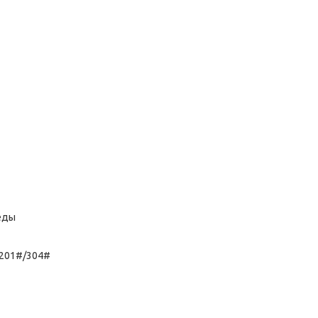
еды
201#/304#