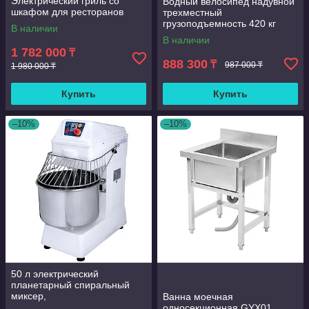
Электрический гриль со
Водный велосипед надувной
шкафом для ресторанов
трехместный
грузоподъемность 420 кг
В наличии
скорость 6-8 км/ч морской
В наличии
1 782 000
₸
888 300
₸
987 000 ₸
1 980 000 ₸
Купить
Купить
–10%
–10%
50 л электрический
планетарный спиральный
миксер,
Ванна моечная
многофункциональный
односекционная GYX01