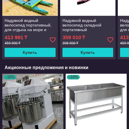
Надувной водный
Надувной водный
Над
велосипед портативный,
велосипед складной
вело
для отдыха на море и
портативный
для 
реке
реке
413 991
359 010
413
₸
₸
459 990 ₸
398 900 ₸
459 9
Купить
Купить
Акционные предложения и новинки
–10%
–10%