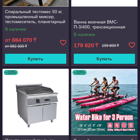
Спиральный тестомес 50 кг,
промышленный миксер,
тестомеситель, планетарный
Ванна моечная ВМС-
миксер
П-3/400, трехсекционная
В наличии
В наличии
884 070
от
₸
179 820
₸
199 800 ₸
от 982 300 ₸
Купить
Купить
–10%
–10%