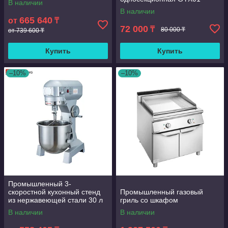
В наличии
миксер для теста и еды для
В наличии
пекарни
665 640
от
₸
72 000
₸
80 000 ₸
от 739 600 ₸
Купить
Купить
–10%
–10%
Промышленный 3-
скоростной кухонный стенд
Промышленный газовый
из нержавеющей стали 30 л
гриль со шкафом
В наличии
В наличии