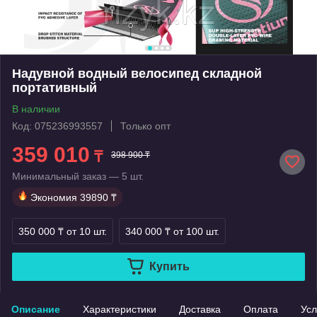
Надувной водный велосипед складной
портативный
В наличии
Код: 075236993557
Только опт
359 010
₸
398 900 ₸
Минимальный заказ — 5 шт.
Экономия
39890 ₸
350 000 ₸
от 10 шт.
340 000 ₸
от 100 шт.
Купить
Описание
Характеристики
Доставка
Оплата
Усл