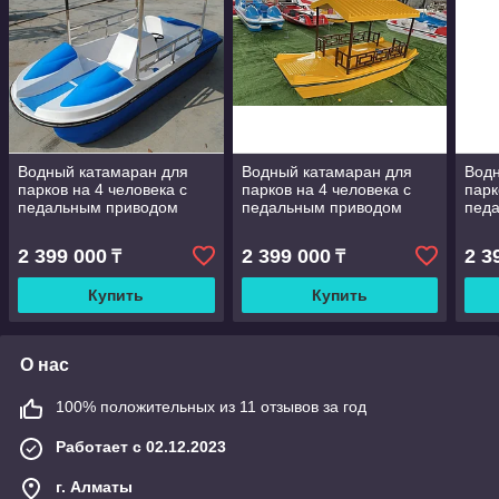
Водный катамаран для
Водный катамаран для
Водн
парков на 4 человека с
парков на 4 человека с
парк
педальным приводом
педальным приводом
пед
2 399 000
2 399 000
2 3
₸
₸
Купить
Купить
О нас
100% положительных из 11 отзывов за год
Работает с 02.12.2023
г. Алматы