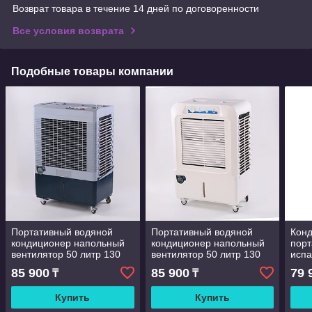
Возврат товара в течение 14 дней по договоренности
Все условия возврата
Подобные товары компании
Портативный водяной
Портативный водяной
Кон
кондиционер напольный
кондиционер напольный
пор
вентилятор 50 литр 130
вентилятор 50 литр 130
исп
ВТ для дома, офиса,
ВТ для дома, офиса,
охла
85 900
85 900
79 
₸
₸
магазина на 40 кв
магазина на 40 кв
нагр
возд
Купить
Купить
см, 
упр