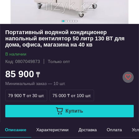
Портативный водяной кондиционер
напольный вентилятор 50 литр 130 ВТ для
дома, офиса, магазина на 40 кв
В наличии
Код: 0807049873
Только опт
85 900
₸
Минимальный заказ — 10 шт.
79 900 ₸
от 30 шт.
75 000 ₸
от 100 шт.
Купить
Описание
Характеристики
Доставка
Оплата
Усл