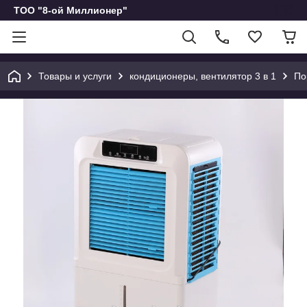
ТОО "8-ой Миллионер"
Товары и услуги
кондиционеры, вентилятор 3 в 1
По