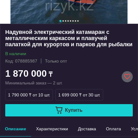
Надувной электрический катамаран с
металлическим каркасом и плавучей
палаткой для курортов и парков для рыбалки
В наличии
Код: 078885987
Только опт
1 870 000
₸
Минимальный заказ — 2 шт.
1 790 000 ₸
от 10 шт.
1 699 000 ₸
от 30 шт.
Купить
Описание
Характеристики
Доставка
Оплата
Усл