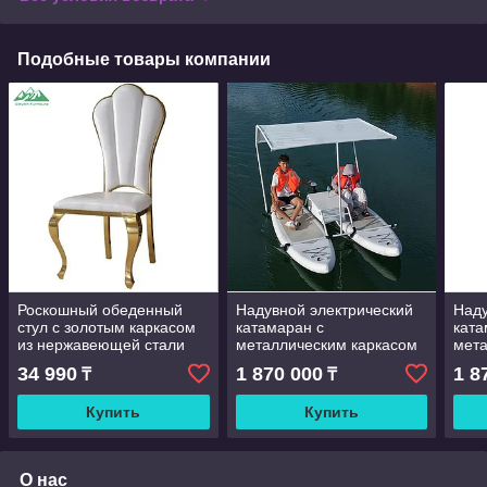
Подобные товары компании
Роскошный обеденный
Надувной электрический
Наду
стул с золотым каркасом
катамаран с
ката
из нержавеющей стали
металлическим каркасом
мета
для свадеб, банкетов и
и плавучей палаткой для
и пл
34 990
1 870 000
1 8
₸
₸
мероприятий в отелях
курортов и парков для
куро
рыбалки
рыб
Купить
Купить
О нас