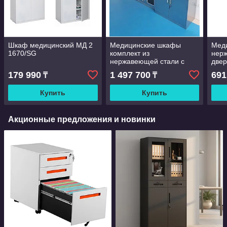
Шкаф медицинский МД 2
Медицинские шкафы
Мед
1670/SG
комплект из
нерж
нержавеющей стали с
двер
дверцами, ящиками,
сниз
179 990
1 497 700
691
₸
₸
двери из закаленного
зака
стекла, экологичный
экол
Купить
Купить
Акционные предложения и новинки