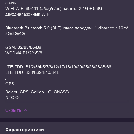
связь
WIFI WIFI 802.11 (a/b/g/n/ac) частота 2.4G + 5.8G
двухдиапазонный WIFI/
Bluetooth Bluetooth 5.0 (BLE) класс передачи 1 distance：10m/
2G/3G/4G
GSM: B2/B3/B5/B8
WCDMA:B1/2/4/5/8
LTE-FDD: B1/2/3/4/5/7/8/12/17/18/19/20/25/26/28AB/66
LTE-TDD: B38/B39/B40/B41
/
GPS、
Beidou GPS, Galileo、GLONASS/
NFC O
Скрыть
Характеристики