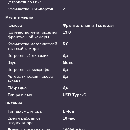
устройств по USB
Количество USB-портов
2
Мультимедиа
Камера
Фронтальная и Тыловая
Количество мегапикселей
13.0
фронтальной камеры
Количество мегапикселей
5.0
тыловой камеры
Встроенный динамик
Да
Звук
Моно
Встроенный микрофон
Да
Автоматический поворот
Да
экрана
FM-радио
Да
Тип разъема
USB Type-C
Питание
Тип аккумулятора
Li-Ion
Время работы от
10 час
аккумулятора
Емкость аккумулятора
10000 мА/ч