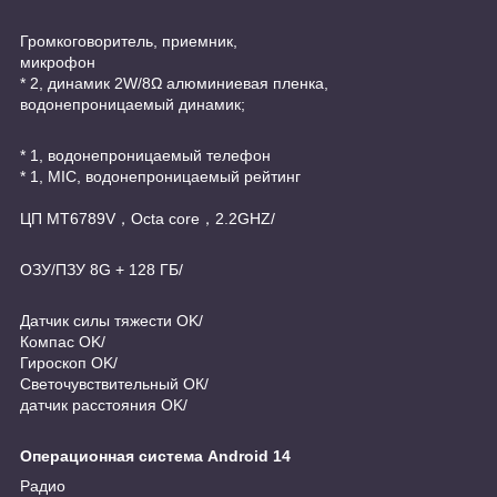
Громкоговоритель, приемник,
микрофон
* 2, динамик 2W/8Ω алюминиевая пленка,
водонепроницаемый динамик;
* 1, водонепроницаемый телефон
* 1, MIC, водонепроницаемый рейтинг
ЦП MT6789V，Octa core，2.2GHZ/
ОЗУ/ПЗУ 8G + 128 ГБ/
Датчик силы тяжести OK/
Компас OK/
Гироскоп OK/
Светочувствительный ОК/
датчик расстояния OK/
Операционная система Android 14
Радио