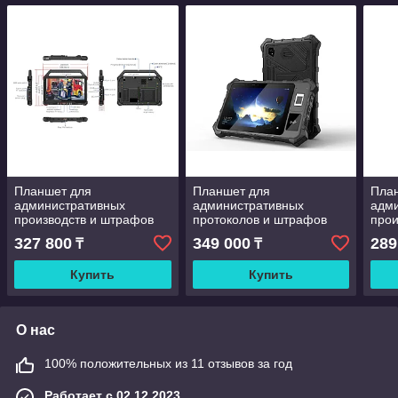
Планшет для
Планшет для
Пла
административных
административных
адм
производств и штрафов
протоколов и штрафов
прои
Единый реестр
Единый реестр
Еди
327 800
349 000
289
₸
₸
административных
административных
адм
производств (ЕРАП), IP65
производств (ЕРАП),
прои
Купить
Купить
A80ST 8781 IP 68
О нас
100% положительных из 11 отзывов за год
Работает с 02.12.2023