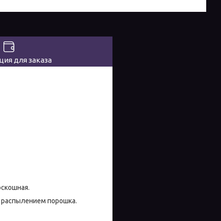
ия для заказа
оскошная.
м распылением порошка.