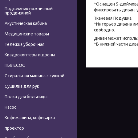
*Оснащен 5-дюймовы
Подъемник ножничный
фиксировать диван, 
продвижной
Тканевая Подушка,
Акустическая кабина
*Интерьер дивана им
свободно.
Медицинские товары
Диван может исполь
*В нижней части див
Тележка уборочная
Квадрокоптеры и дроны
ПЫЛЕСОС
Стиральная машина с сушкой
Сушилка для рук
Полка для больницы
Насос
Кофемашина, кофеварка
проектор