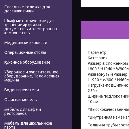
Складные тележка для
доставки пищи
Шкаф металлические для
хранение архивных
документов и электронных
компонентов
Медицинские кровати
Параметр
Операционные столы
Категория
Кухонное оборудование
Размер в сложенном
L800 * H1040 * W800
Уборочное и очистительное
Развернутый Размер
оборудование, Поломоечная
L1920 * W600 * H460
машина
Нагрузка-подшипник
Водонагреватели
250 кг
Ширина подлокотни
Офисная мебель
10 см
*Высококачественная 
мебель для кафе и
ресторанов
*Внутренняя Рама из
Мебель для школьников
Толщина трубы состав
парта