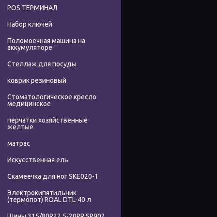
POS ТЕРМИНАЛ
Набор ключей
Поломоечная машина на
аккумуляторе
Стеллаж для посуды
коврик резиновый
Стоматологическое кресло
медицинское
перчатки хозяйственные
желтые
матрас
Искусственная ель
Скамеечка для ног SKE020-1
Электрокипятильник
(термопот) ROAL DTL-40 л
Шины 315/80R22.5-20PR SP902