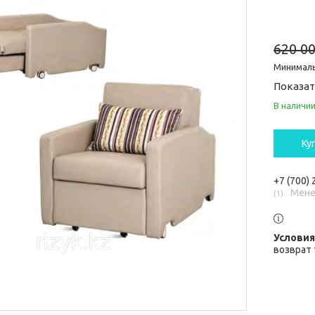
620 00
Минималь
Показат
В наличи
Ку
+7 (700)
Мене
1
возврат 