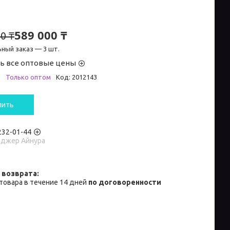
589 000 ₸
0 ₸
ный заказ — 3 шт.
ь все оптовые цены
и
Только оптом
Код:
2012143
пить
 232-01-44
джер Айнура
товара в течение 14 дней
по договоренности