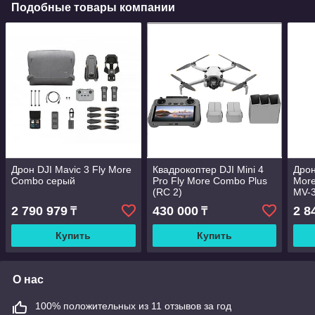
Подобные товары компании
Дрон DJI Mavic 3 Fly More
Квадрокоптер DJI Mini 4
Дрон
Combo серый
Pro Fly More Combo Plus
More
(RC 2)
MV-
2 790 979
430 000
2 8
₸
₸
Купить
Купить
О нас
100% положительных из 11 отзывов за год