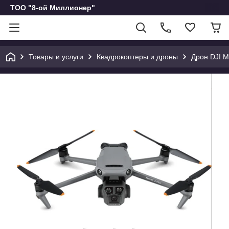
ТОО "8-ой Миллионер"
Товары и услуги
Квадрокоптеры и дроны
Дрон DJI M