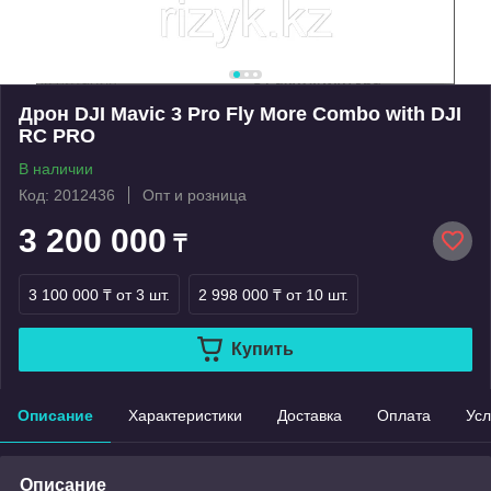
Дрон DJI Mavic 3 Pro Fly More Combo with DJI
RC PRO
В наличии
Код: 2012436
Опт и розница
3 200 000
₸
3 100 000 ₸
от 3 шт.
2 998 000 ₸
от 10 шт.
Купить
Описание
Характеристики
Доставка
Оплата
Усл
Описание