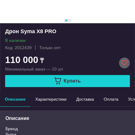
Дрон Syma X8 PRO
В наличии
Код: 2012439
Только опт
110 000
₸
Минимальный заказ — 10 шт.
Купить
Описание
Характеристики
Доставка
Оплата
Усл
Описание
Бренд
Syma