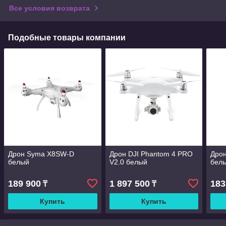
Все условия возврата
Подобные товары компании
Дрон Syma X8SW-D
Дрон DJI Phantom 4 PRO
Дро
белый
V2.0 белый
бел
189 900
1 897 500
183
₸
₸
Купить
Купить