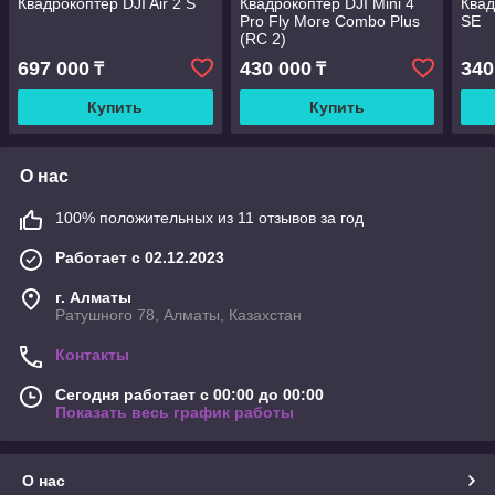
Квадрокоптер DJI Air 2 S
Квадрокоптер DJI Mini 4
Квад
Pro Fly More Combo Plus
SE
(RC 2)
697 000
430 000
340
₸
₸
Купить
Купить
О нас
100% положительных из 11 отзывов за год
Работает с 02.12.2023
г. Алматы
Ратушного 78, Алматы, Казахстан
Контакты
Сегодня работает с 00:00 до 00:00
Показать весь график работы
О нас