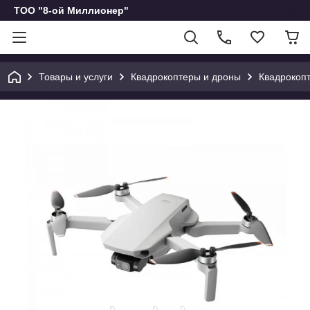
ТОО "8-ой Миллионер"
Товары и услуги
Квадрокоптеры и дроны
Квадрокопт