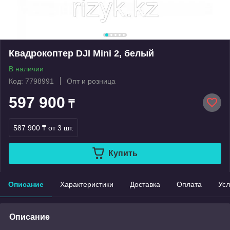
Квадрокоптер DJI Mini 2, белый
В наличии
Код: 7798991
Опт и розница
597 900
₸
587 900 ₸
от 3 шт.
Купить
Описание
Характеристики
Доставка
Оплата
Усл
Описание