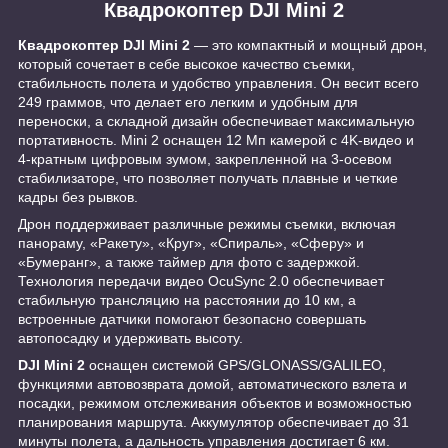
Квадрокоптер DJI Mini 2
Квадрокоптер DJI Mini 2
— это компактный и мощный дрон,
который сочетает в себе высокое качество съемки,
стабильность полета и удобство управления. Он весит всего
249 граммов, что делает его легким и удобным для
переноски, а складной дизайн обеспечивает максимальную
портативность. Mini 2 оснащен 12 Мп камерой с 4K-видео и
4-кратным цифровым зумом, закрепленной на 3-осевом
стабилизаторе, что позволяет получать плавные и четкие
кадры без рывков.
Дрон поддерживает различные режимы съемки, включая
панораму, «Ракету», «Круг», «Спираль», «Сферу» и
«Бумеранг», а также таймер для фото с задержкой.
Технология передачи видео OcuSync 2.0 обеспечивает
стабильную трансляцию на расстоянии до 10 км, а
встроенные датчики помогают безопасно совершать
автопосадку и удерживать высоту.
DJI Mini 2
оснащен системой GPS/GLONASS/GALILEO,
функциями автовозврата домой, автоматического взлета и
посадки, режимом отслеживания объектов и возможностью
планирования маршрута. Аккумулятор обеспечивает до 31
минуты полета, а дальность управления достигает 6 км.