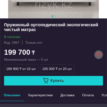
Пружинный ортопедический экологический
чистый матрас
В наличии
Код: 1967
Только опт
199 700
₸
Минимальный заказ — 5 шт.
189 900 ₸
от 10 шт.
185 000 ₸
от 20 шт.
Купить
Описание
Характеристики
Доставка
Оплата
Усл