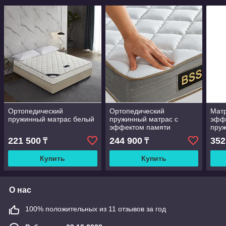
Ортопедический
Ортопедический
Матр
пружинный матрас белый
пружинный матрас с
эфф
эффектом памяти
пруж
221 500
244 900
352
₸
₸
Купить
Купить
О нас
100% положительных из 11 отзывов за год