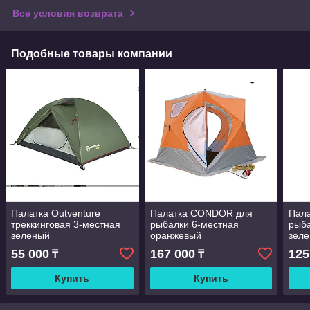
Все условия возврата
Подобные товары компании
Палатка Outventure
Палатка CONDOR для
Пала
треккинговая 3-местная
рыбалки 6-местная
рыба
зеленый
оранжевый
зел
55 000
167 000
125
₸
₸
Купить
Купить