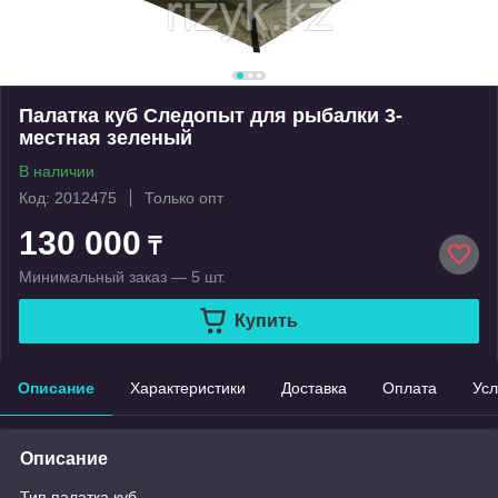
Палатка куб Следопыт для рыбалки 3-
местная зеленый
В наличии
Код: 2012475
Только опт
130 000
₸
Минимальный заказ — 5 шт.
Купить
Описание
Характеристики
Доставка
Оплата
Усл
Описание
Тип палатка куб