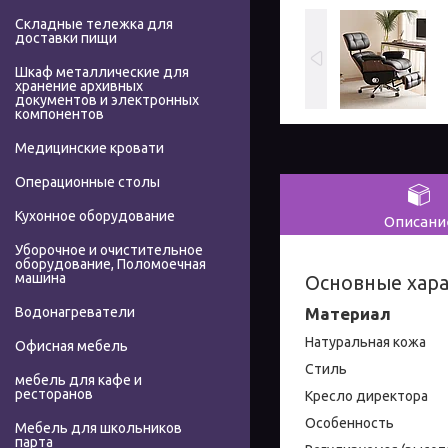
Складные тележка для
доставки пищи
Шкаф металлические для
хранение архивных
документов и электронных
компонентов
Медицинские кровати
Операционные столы
Кухонное оборудование
Описани
Уборочное и очистительное
оборудование, Поломоечная
машина
Основные хар
Материал
Водонагреватели
Натуральная кожа
Офисная мебель
Стиль
мебель для кафе и
ресторанов
Кресло директора
Особенность
Мебель для школьников
парта