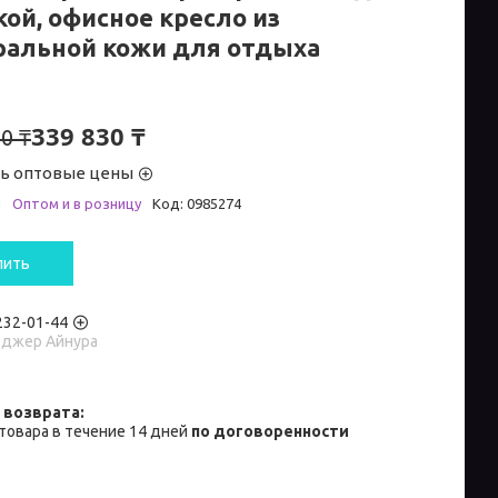
кой, офисное кресло из
ральной кожи для отдыха
339 830 ₸
0 ₸
ть оптовые цены
и
Оптом и в розницу
Код:
0985274
пить
 232-01-44
джер Айнура
товара в течение 14 дней
по договоренности