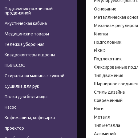
Регулируемая (высот
Подъемник ножничный
Основание
продвижной
Металлическая осно
Акустическая кабина
Механизм регулиров
Кнопка
Медицинские товары
Подголовник
Тележка уборочная
FİXED
Квадрокоптеры и дроны
Подлокотник
ПЫЛЕСОС
Фиксированные под
Тип движения
Стиральная машина с сушкой
Шарнирное соедине
Сушилка для рук
Стиль дизайна
Полка для больницы
Современный
Насос
Ноги
Металл
Кофемашина, кофеварка
Тип металла
проектор
Алюминий