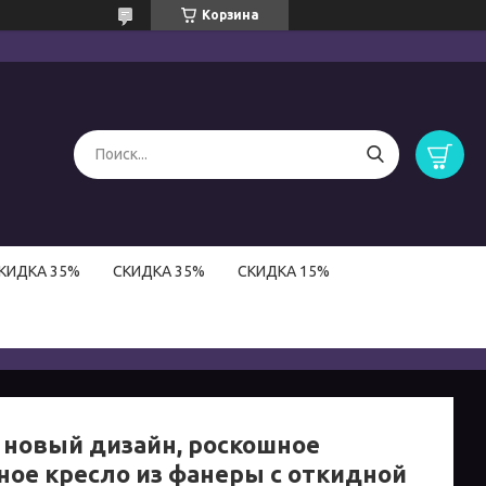
Корзина
КИДКА 35%
СКИДКА 35%
СКИДКА 15%
, новый дизайн, роскошное
ное кресло из фанеры с откидной