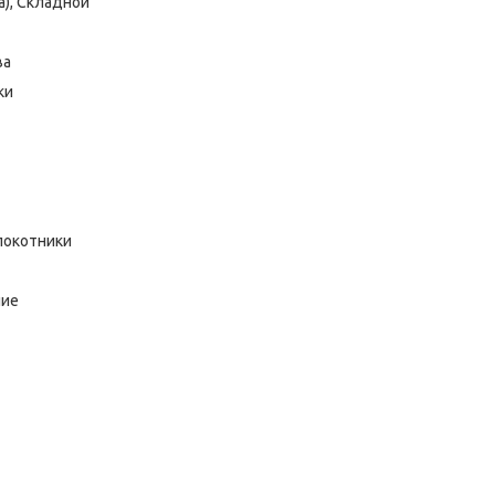
а), Складной
ва
ки
локотники
ние