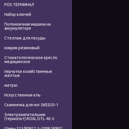
POS ТЕРМИНАЛ
Набор ключей
Поломоечная машина на
аккумуляторе
Стеллаж для посуды
коврик резиновый
Стоматологическое кресло
медицинское
перчатки хозяйственные
желтые
матрас
Искусственная ель
Скамеечка для ног SKE020-1
Электрокипятильник
(термопот) ROAL DTL-40 л
Шины 315/80R22.5-20PR SP902