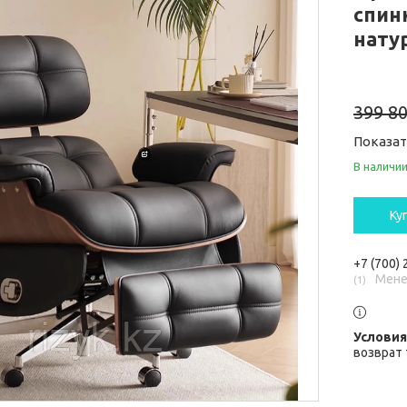
спин
нату
399 80
Показа
В наличи
Ку
+7 (700)
Мене
1
возврат 