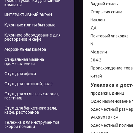
Тумба, тумбочки для ванной
Задний стиль
комнаты
Открытая спина
ИНТЕРАКТИВНЫЙ ЭКРАН
Наклон
Кухонные плиты бытовые
ДА
Кухонное оборудование для
Почтовый упаковка
ресторанов и кафе
N
Морозильная камера
Модели
Стиральная машина
304-2
промышленная
Происхождение това
Стул для офиса
китай
Стул для гостиной, зала
Упаковка и дост
продажи Единиц
Стул для отдыха в салонах,
гостиниц
Одно наименование 
Стул для банкетного зала,
одноместный размер
кафе, ресторанов
94X98X107 см
Тележка для инструментов
одноместный полная
скорой помощи