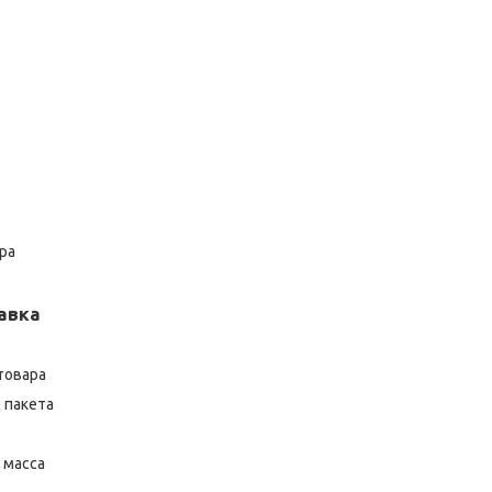
ра
авка
товара
 пакета
 масса