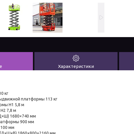
е
Характеристики
0 кг
ыдвижной платформы 113 кг
рмы H1 5,8 м
H2 7,8 м
Д×Ш) 1680×740 мм
латформы 900 мм
1100 мм
 (Д×Ш×В) 1860×800×2160 мм