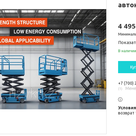
авто
4 495
Минималь
Показат
В наличи
Ку
+7 (700)
Мене
1
возврат 