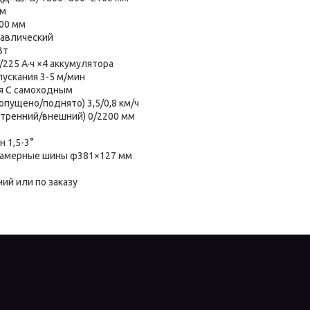
мм
00 мм
авлический
Вт
/225 А·ч ×4 аккумулятора
ускания 3-5 м/мин
я С самоходным
опущено/поднято) 3,5/0,8 км/ч
утренний/внешний) 0/2200 мм
 1,5-3°
камерные шины φ381×127 мм
ий или по заказу