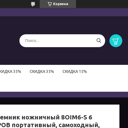
Корзина
КИДКА 35%
СКИДКА 35%
СКИДКА 15%
емник ножничный 8OIM6-S 6
ОВ портативный, самоходный,