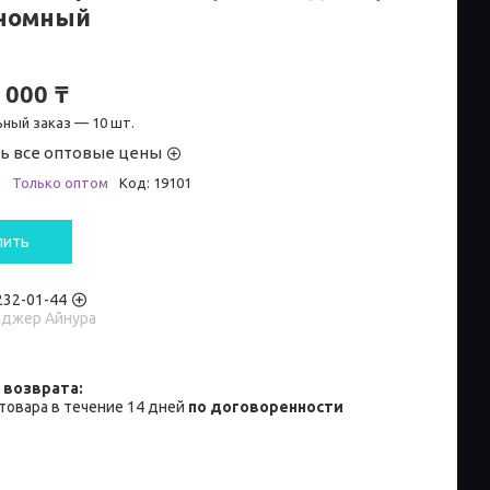
номный
 000 ₸
ный заказ — 10 шт.
ь все оптовые цены
и
Только оптом
Код:
19101
пить
 232-01-44
джер Айнура
товара в течение 14 дней
по договоренности