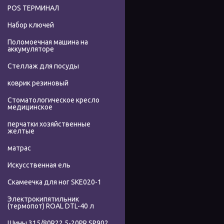
POS ТЕРМИНАЛ
Набор ключей
Поломоечная машина на
аккумуляторе
Стеллаж для посуды
коврик резиновый
Стоматологическое кресло
медицинское
перчатки хозяйственные
желтые
матрас
Искусственная ель
Скамеечка для ног SKE020-1
Электрокипятильник
(термопот) ROAL DTL-40 л
Шины 315/80R22.5-20PR SP902