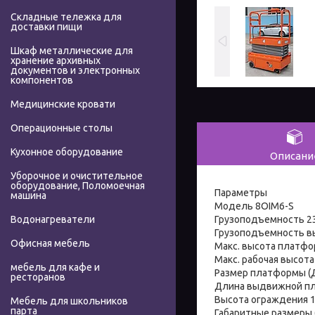
Складные тележка для
доставки пищи
Шкаф металлические для
хранение архивных
документов и электронных
компонентов
Медицинские кровати
Операционные столы
Кухонное оборудование
Описани
Уборочное и очистительное
оборудование, Поломоечная
Параметры
машина
Модель 8OIM6-S
Грузоподъемность 23
Водонагреватели
Грузоподъемность в
Офисная мебель
Макс. высота платфо
Макс. рабочая высота 
мебель для кафе и
Размер платформы (
ресторанов
Длина выдвижной п
Высота ограждения 
Мебель для школьников
парта
Габаритные размеры