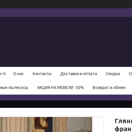
и
О нас
Контакты
Доставка и оплата
Скидка
С
нные пылесосы
АКЦИЯ НА МЕБЕЛИ -30%
Возврат и обмен
Глян
фран