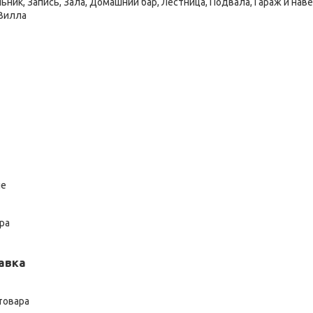
ник, Запись, Зала, Домашний бар, Лестница, Подвала, Гараж и нав
 Вилла
ие
ра
авка
товара