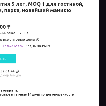
тия 5 лет, MOQ 1 для гостиной,
и, парка, новейший маникю
00 ₸
ный заказ — 20 шт.
ь все оптовые цены
и
Только оптом
Код:
0770419789
пить
 232-01-44
джер Айнура
товара в течение 14 дней
по договоренности