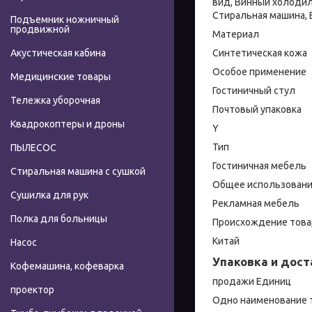
вид, Винный холодиль
Стиральная машина,
Подъемник ножничный
продвижной
Материал
Синтетическая кожа
Акустическая кабина
Особое применение
Медицинские товары
Гостиничный стул
Тележка уборочная
Почтовый упаковка
Квадрокоптеры и дроны
Y
Тип
ПЫЛЕСОС
Гостиничная мебель
Стиральная машина с сушкой
Общее использован
Сушилка для рук
Рекламная мебель
Полка для больницы
Происхождение това
Китай
Насос
Упаковка и дост
Кофемашина, кофеварка
продажи Единиц
проектор
Одно наименование 