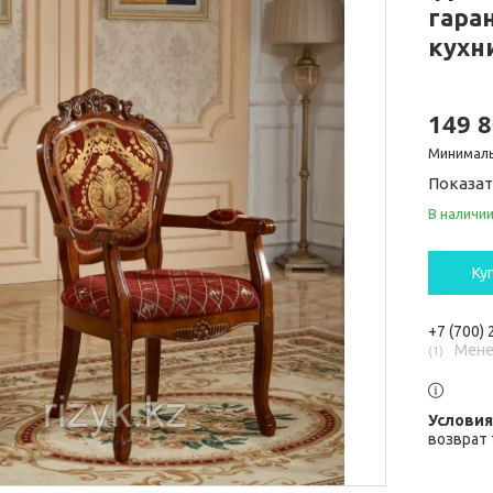
гаран
кухн
149 8
Минималь
Показат
В наличи
Ку
+7 (700)
Мене
1
возврат 