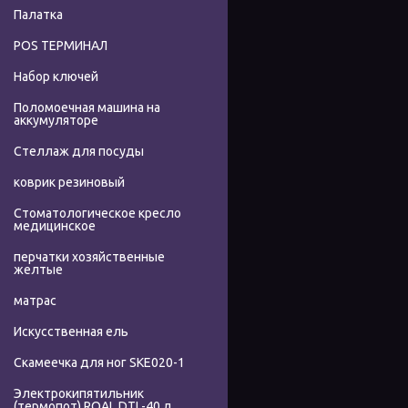
Палатка
POS ТЕРМИНАЛ
Набор ключей
Поломоечная машина на
аккумуляторе
Стеллаж для посуды
коврик резиновый
Стоматологическое кресло
медицинское
перчатки хозяйственные
желтые
матрас
Искусственная ель
Скамеечка для ног SKE020-1
Электрокипятильник
(термопот) ROAL DTL-40 л