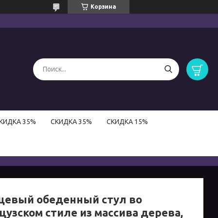
Корзина
КИДКА 35%
СКИДКА 35%
СКИДКА 15%
цевый обеденный стул во
цузском стиле из массива дерева,