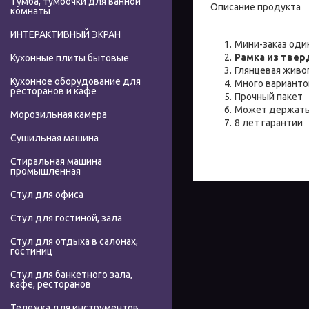
Тумба, тумбочки для ванной
Описание продукта
комнаты
ИНТЕРАКТИВНЫЙ ЭКРАН
Мини-заказ оди
Рамка из тве
Кухонные плиты бытовые
Глянцевая живо
Кухонное оборудование для
Много варианто
ресторанов и кафе
Прочный пакет
Может держать 
Морозильная камера
8 лет гарантии
Сушильная машина
Стиральная машина
промышленная
Стул для офиса
Стул для гостиной, зала
Стул для отдыха в салонах,
гостиниц
Стул для банкетного зала,
кафе, ресторанов
Тележка для инструментов