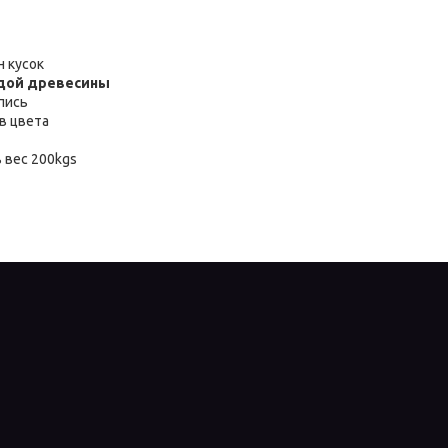
н кусок
рдой древесины
пись
в цвета
вес 200kgs