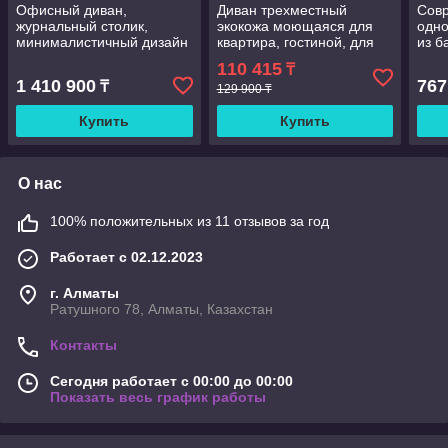
Офисный диван,
Диван трехместный
Сов
журнальный столик,
экокожа моющаяся для
одно
минималистичный дизайн
квартира, гостиной, для
из б
для приемных и зон
дома для офиса,
ягне
110 415
₸
ожидания, офисный
Парикмахерская,
стил
1 410 900
767
₸
диван на три человека
двухместный диван с
129 900 ₸
крес
тремя цветами
Купить
Купить
О нас
100% положительных из 11 отзывов за год
Работает с 02.12.2023
г. Алматы
Ратушного 78, Алматы, Казахстан
Контакты
Сегодня работает с 00:00 до 00:00
Показать весь график работы