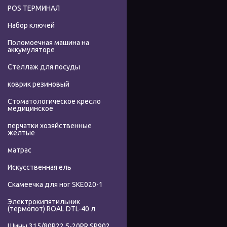
POS ТЕРМИНАЛ
Набор ключей
Поломоечная машина на
аккумуляторе
Стеллаж для посуды
коврик резиновый
Стоматологическое кресло
медицинское
перчатки хозяйственные
желтые
матрас
Искусственная ель
Скамеечка для ног SKE020-1
Электрокипятильник
(термопот) ROAL DTL-40 л
Шины 315/80R22.5-20PR SP902