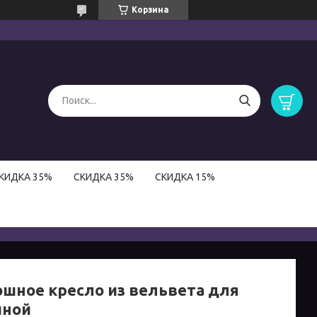
Корзина
КИДКА 35%
СКИДКА 35%
СКИДКА 15%
ошное кресло из вельвета для
иной