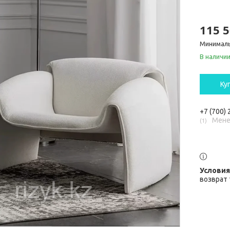
115 5
Минималь
В наличи
Ку
+7 (700)
Мене
1
возврат 