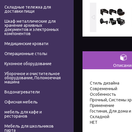
Складные тележка для
доставки пищи
Шкаф металлические для
хранение архивных
документов и электронных
компонентов
Медицинские кровати
Операционные столы
Кухонное оборудование
Описани
Уборочное и очистительное
оборудование, Поломоечная
машина
Стиль дизайна
Современный
Водонагреватели
Особенность
Прочный, Системы х
Офисная мебель
Применение
Гостиная, Для дома и
мебель для кафе и
ресторанов
Складной
НЕТ
Мебель для школьников
парта