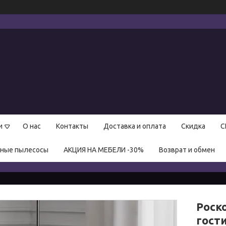
и
О нас
Контакты
Доставка и оплата
Скидка
С
нные пылесосы
АКЦИЯ НА МЕБЕЛИ -30%
Возврат и обмен
Роск
гост