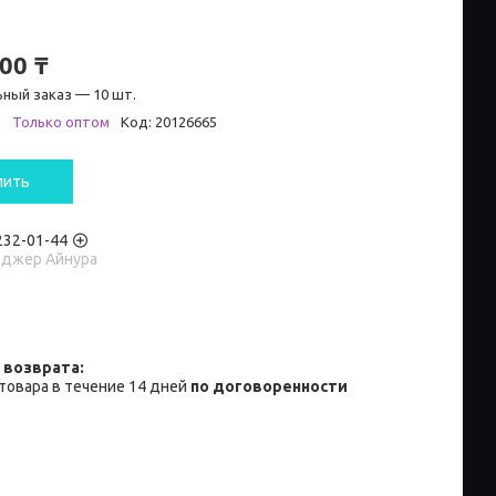
00 ₸
ный заказ — 10 шт.
и
Только оптом
Код:
20126665
пить
 232-01-44
джер Айнура
товара в течение 14 дней
по договоренности