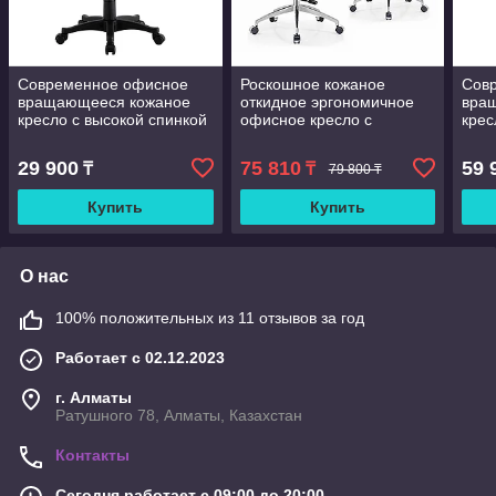
Современное офисное
Роскошное кожаное
Сов
вращающееся кожаное
откидное эргономичное
вра
кресло с высокой спинкой
офисное кресло с
крес
и регулируемым
откидной спинкой 135 °
и р
подголовником дышащее
под
29 900
75 810
59 
₸
₸
79 800 ₸
кресло для домашнего
крес
офиса
офи
Купить
Купить
О нас
100% положительных из 11 отзывов за год
Работает с 02.12.2023
г. Алматы
Ратушного 78, Алматы, Казахстан
Контакты
Сегодня работает с 09:00 до 20:00