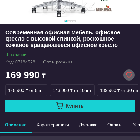
Современная офисная мебель, офисное
кресло с высокой спинкой, роскошное
кожаное вращающееся офисное кресло
В наличии
Код: 07184528
Опт и розница
169 990
₸
145 900 ₸
от 5 шт.
143 000 ₸
от 10 шт.
139 900 ₸
от 30 шт.
Купить
Описание
Характеристики
Доставка
Оплата
Усл