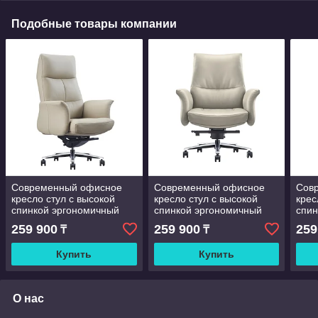
Подобные товары компании
Современный офисное
Современный офисное
Сов
кресло стул с высокой
кресло стул с высокой
крес
спинкой эргономичный
спинкой эргономичный
спин
дизайн натуральная или
дизайн натуральная или
диза
259 900
259 900
259
₸
₸
искусственная кожа-
искусственная кожа-
иску
прочный и удобный
прочный и удобный
проч
Купить
Купить
О нас