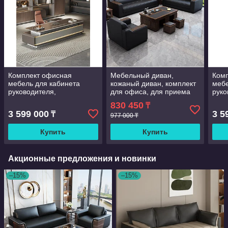
Комплект офисная
Мебельный диван,
Ком
мебель для кабинета
кожаный диван, комплект
мебе
руководителя,
для офиса, для приема
руко
высококачественный,
посетителей, диван,
высо
830 450
₸
экологичный (класс E0), из
роскошный диван
экол
3 599 000
3 5
₸
дерева
977 000 ₸
дер
Купить
Купить
Акционные предложения и новинки
–15%
–15%