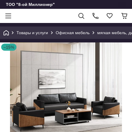
ТОО "8-ой Миллионер"
Товары и услуги
Офисная мебель
мягкая мебель, д
–15%