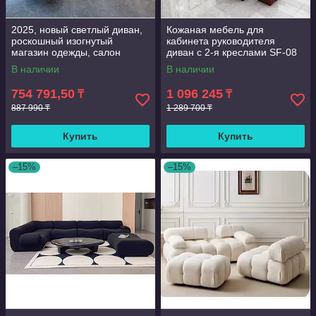
2025, новый светлый диван,
Кожаная мебель для
роскошный изогнутый
кабинета руководителя
магазин одежды, салон
диван с 2-я креслами SF-08
красоты, гостиная,
офисная мебель,
В наличии
В наличии
небольшой диван для
современный офисный
приема
диван
754 791,50
1 096 245
₸
₸
887 990 ₸
1 289 700 ₸
Купить
Купить
–15%
–15%