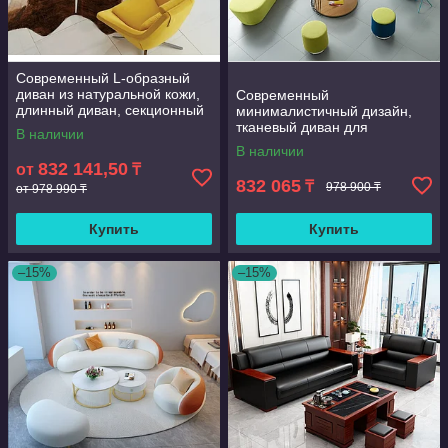
Современный L-образный
диван из натуральной кожи,
Современный
длинный диван, секционный
минималистичный дизайн,
диван для гостиной или
тканевый диван для
В наличии
виллы, мебель
прихожей, гостиной, угловой
В наличии
диван I-образной формы,
832 141,50
от
₸
диван для вестибюля
832 065
₸
978 900 ₸
от 978 990 ₸
Купить
Купить
–15%
–15%