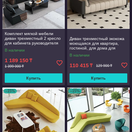
Комплект мягкой мебели
диван трехместный 2 кресло
Диван трехместный экокожа
для кабинета руководителя
моющаяся для квартира,
гостиной, для дома для
В наличии
офиса, Парикмахерская,
В наличии
двухместный диван с тремя
1 189 150
₸
цветами
110 415
₸
129 900 ₸
1 399 000 ₸
Купить
Купить
–15%
–15%