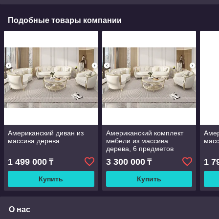
Подобные товары компании
Американский диван из
Американский комплект
Амер
массива дерева
мебели из массива
масс
дерева, 6 предметов
1 499 000
3 300 000
1 7
₸
₸
Купить
Купить
О нас