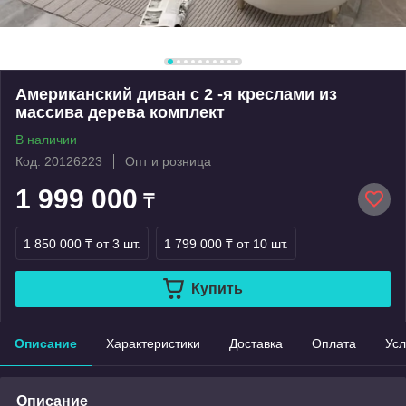
Американский диван с 2 -я креслами из
массива дерева комплект
В наличии
Код: 20126223
Опт и розница
1 999 000
₸
1 850 000 ₸
от 3 шт.
1 799 000 ₸
от 10 шт.
Купить
Описание
Характеристики
Доставка
Оплата
Усл
Описание