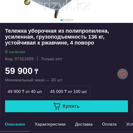
Тележка уборочная из полипропилена,
усиленная, грузоподъемность 136 кг,
устойчивая к ржавчине, 4 поворо
В наличии
Код: 07321699
Только опт
59 900
₸
Минимальный заказ — 20 шт.
49 900 ₸
от 40 шт.
45 000 ₸
от 100 шт.
Купить
Описание
Характеристики
Доставка
Оплата
Усл