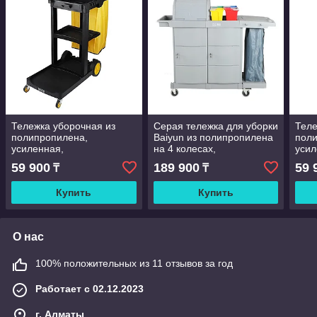
Тележка уборочная из
Серая тележка для уборки
Теле
полипропилена,
Baiyun из полипропилена
пол
усиленная,
на 4 колесах,
усил
грузоподъемность 136 кг,
грузоподъемность 300
груз
59 900
189 900
59 
₸
₸
устойчивая к ржавчине, 4
фунтов, для
усто
поворо
обслуживание отели
пов
Купить
Купить
О нас
100% положительных из 11 отзывов за год
Работает с 02.12.2023
г. Алматы