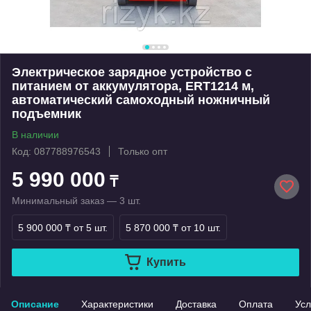
Электрическое зарядное устройство с
питанием от аккумулятора, ERT1214 м,
автоматический самоходный ножничный
подъемник
В наличии
Код: 087788976543
Только опт
5 990 000
₸
Минимальный заказ — 3 шт.
5 900 000 ₸
от 5 шт.
5 870 000 ₸
от 10 шт.
Купить
Описание
Характеристики
Доставка
Оплата
Усл