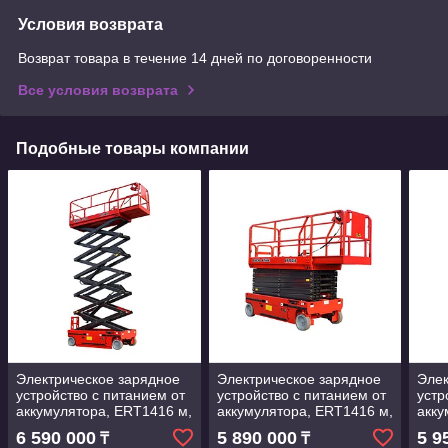
Условия возврата
Возврат товара в течение 14 дней по договоренности
Все условия возврата
Подобные товары компании
Электрическое зарядное
Электрическое зарядное
Элек
устройство с питанием от
устройство с питанием от
устр
аккумулятора, ERT1416 м,
аккумулятора, ERT1416 м,
акку
автоматический
автоматический
авто
6 590 000
5 890 000
5 9
₸
₸
самоходный ножничный
самоходный ножничный
сам